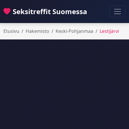
Seksitreffit Suomessa
Etusivu
Hakemisto
Keski-Pohjanmaa
Lestijärvi