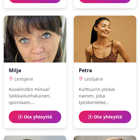
käsityöt ja
kumppania.
matkustaminen.
Milja
Petra
Lestijärvi
Lestijärvi
Kuvailisitko minua?
Kulttuurin ystävä
Seikkailunhaluinen,
nainen, joka
spontaani,
työskentelee
lastentarhanopettaja.
toimittajana. Vapaa-aika
Rakastan hyvinvointi ja
kuluu oluet ja golf
Ota yhteyttä
Ota yhteyttä
matkustaminen.
parissa.