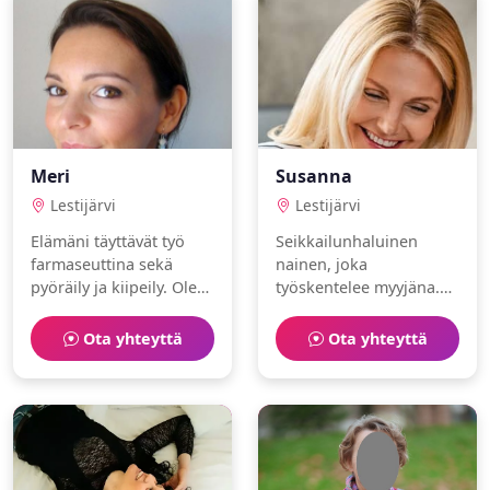
Meri
Susanna
Lestijärvi
Lestijärvi
Elämäni täyttävät työ
Seikkailunhaluinen
farmaseuttina sekä
nainen, joka
pyöräily ja kiipeily. Olen
työskentelee myyjäna.
romanttinen ja
Vapaa-aika kuluu
itsenäinen.
luistelu ja kahvilat
Ota yhteyttä
Ota yhteyttä
parissa.