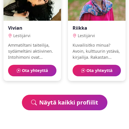
Vivian
Riikka
Lestijärvi
Lestijärvi
Ammatiltani taiteilija,
Kuvailisitko minua?
sydämeltäni aktiivinen.
Avoin, kulttuurin ystävä,
Intohimoni ovat
kirjailija. Rakastan
musiikki ja
ruoanlaitto ja
bloggaaminen. Toivoisin
hyvinvointi.
Ota yhteyttä
Ota yhteyttä
löytäväni
samanhenkisen
ihmisen.
Näytä kaikki profiilit