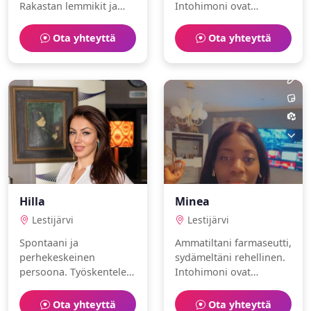
Rakastan lemmikit ja
Intohimoni ovat
meditaatio. Etsinnässä
lukeminen ja teatteri.
joku erityinen.
Toivoisin löytäväni
Ota yhteyttä
Ota yhteyttä
samanhenkisen
ihmisen.
Hilla
Minea
Lestijärvi
Lestijärvi
Spontaani ja
Ammatiltani farmaseutti,
perhekeskeinen
sydämeltäni rehellinen.
persoona. Työskentelen
Intohimoni ovat
muotisuunnittelijana.
kokkaus ja ruoanlaitto.
Harrastuksiani ovat
Etsin aitoa ja rehellistä
Ota yhteyttä
Ota yhteyttä