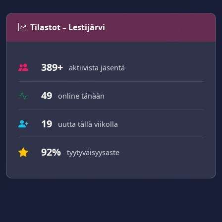
Tilastot – Lestijärvi
389+
aktiivista jäsentä
49
online tänään
19
uutta tällä viikolla
92%
tyytyväisyysaste