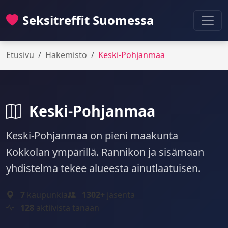
Seksitreffit Suomessa
Etusivu
Hakemisto
Keski-Pohjanmaa
Keski-Pohjanmaa
Keski-Pohjanmaa on pieni maakunta
Kokkolan ympärillä. Rannikon ja sisämaan
yhdistelmä tekee alueesta ainutlaatuisen.
7
kaupunkia
1302+
jasentä
128
aktiivista tanaan