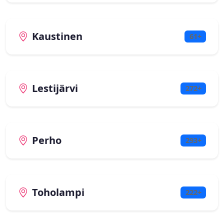
Kaustinen
61+
Lestijärvi
272+
Perho
293+
Toholampi
222+