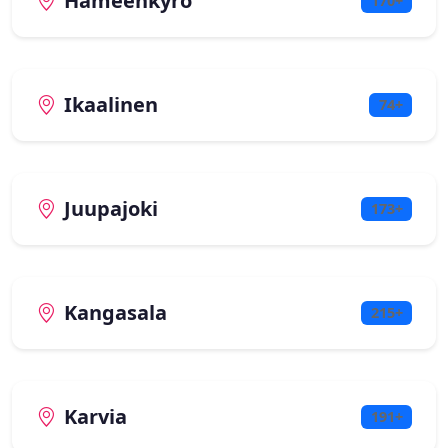
Hämeenkyrö
170+
Ikaalinen
74+
Juupajoki
173+
Kangasala
215+
Karvia
191+