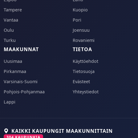
Tampere
Kuopio
Vantaa
Pori
Oulu
Joensuu
Turku
Rovaniemi
MAAKUNNAT
TIETOA
Uusimaa
Käyttöehdot
Pirkanmaa
Tietosuoja
Varsinais-Suomi
Evästeet
Pohjois-Pohjanmaa
Yhteystiedot
Lappi
KAIKKI KAUPUNGIT MAAKUNNITTAIN
304 KAUPUNKIA