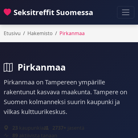
Seksitreffit Suomessa
Etusivu
Hakemisto
Pirkanmaa
Pirkanmaa
Pirkanmaa on Tampereen ympärille
rakentunut kasvava maakunta. Tampere on
Suomen kolmanneksi suurin kaupunki ja
vilkas kulttuurikeskus.
23
kaupunkia
2737+
jasentä
89
aktiivista tanaan