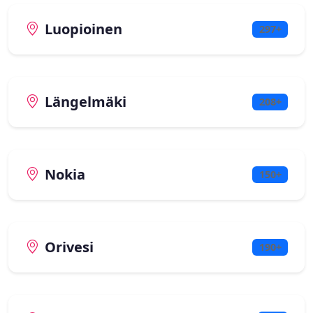
Luopioinen
297+
Längelmäki
208+
Nokia
150+
Orivesi
190+