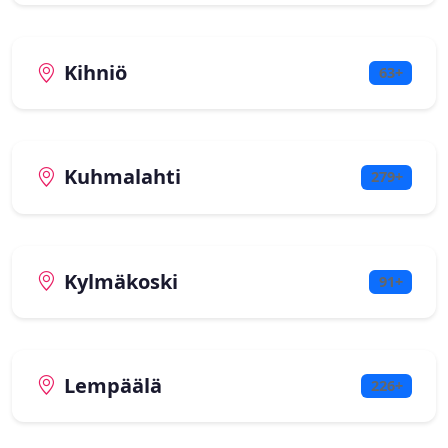
Kihniö
63+
Kuhmalahti
279+
Kylmäkoski
91+
Lempäälä
226+