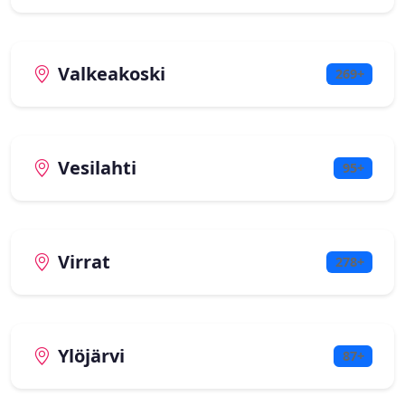
Valkeakoski
269+
Vesilahti
95+
Virrat
278+
Ylöjärvi
87+