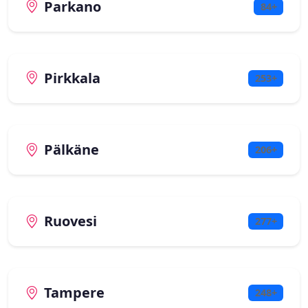
Parkano
84+
Pirkkala
253+
Pälkäne
206+
Ruovesi
277+
Tampere
248+