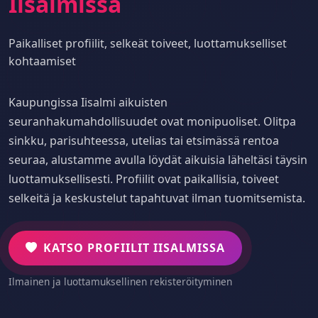
Iisalmissa
Paikalliset profiilit, selkeät toiveet, luottamukselliset
kohtaamiset
Kaupungissa Iisalmi aikuisten
seuranhakumahdollisuudet ovat monipuoliset. Olitpa
sinkku, parisuhteessa, utelias tai etsimässä rentoa
seuraa, alustamme avulla löydät aikuisia läheltäsi täysin
luottamuksellisesti. Profiilit ovat paikallisia, toiveet
selkeitä ja keskustelut tapahtuvat ilman tuomitsemista.
KATSO PROFIILIT IISALMISSA
Ilmainen ja luottamuksellinen rekisteröityminen