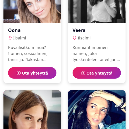
Oona
Veera
Iisalmi
Iisalmi
Kuvailisitko minua?
Kunnianhimoinen
Iloinen, sosiaalinen,
nainen, joka
tanssija. Rakastan
työskentelee taiteilijana.
luonto ja tennis.
Vapaa-aika kuluu
laskettelu ja pilates
Ota yhteyttä
Ota yhteyttä
parissa.