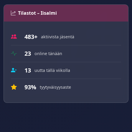
Tilastot – Iisalmi
483+
aktiivista jäsentä
23
online tänään
13
uutta tällä viikolla
93%
tyytyväisyysaste