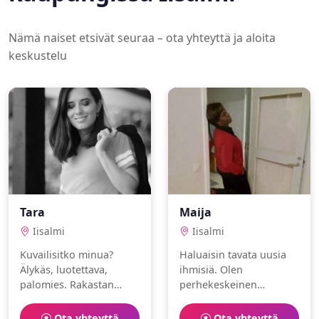
Nämä naiset etsivät seuraa – ota yhteyttä ja aloita
keskustelu
Tara
Maija
Iisalmi
Iisalmi
Kuvailisitko minua?
Haluaisin tavata uusia
Älykäs, luotettava,
ihmisiä. Olen
palomies. Rakastan
perhekeskeinen
elokuvat ja luistelu.
sisustussuunnittelija,
joka nauttii juoksu ja
Ota yhteyttä
Ota yhteyttä