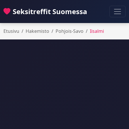
Seksitreffit Suomessa
Etusivu
Hakemisto
Pohjois-Savo
Iisalmi