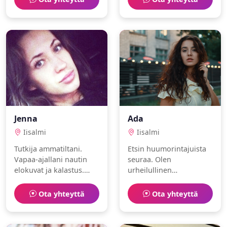
laskettelu.
Jenna
Ada
Iisalmi
Iisalmi
Tutkija ammatiltani.
Etsin huumorintajuista
Vapaa-ajallani nautin
seuraa. Olen
elokuvat ja kalastus.
urheilullinen
Olen luova ja eläinrakas.
toimistotyöntekijä, joka
Toivoisin löytäväni
nauttii kahvilat ja
Ota yhteyttä
Ota yhteyttä
samanhenkisen
purjehdus.
ihmisen.