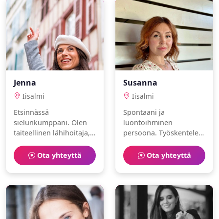
Jenna
Susanna
Iisalmi
Iisalmi
Etsinnässä
Spontaani ja
sielunkumppani. Olen
luontoihminen
taiteellinen lähihoitaja,
persoona. Työskentelen
joka nauttii podcasting
urheiluvalmentajana.
ja saliharjoittelu.
Harrastuksiani ovat
Ota yhteyttä
Ota yhteyttä
leipominen ja
valokuvaus.