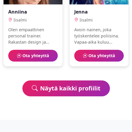
Anniina
Jenna
Iisalmi
Iisalmi
Olen empaattinen
Avoin nainen, joka
personal trainer.
työskentelee poliisina.
Rakastan design ja
Vapaa-aika kuluu
pilates. Haen
kiipeily ja konsertit
kumppania elämän
parissa.
Ota yhteyttä
Ota yhteyttä
seikkailuihin.
Näytä kaikki profiilit