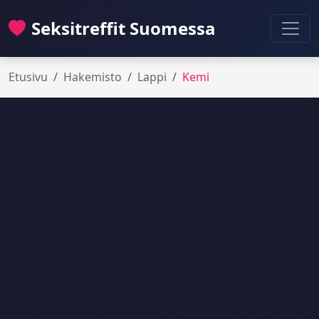
Seksitreffit Suomessa
Etusivu
Hakemisto
Lappi
Kemi