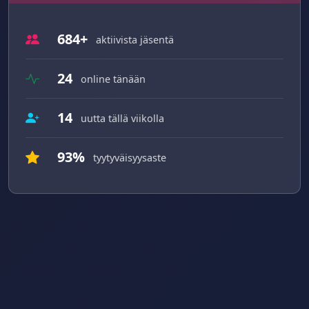
684+
aktiivista jäsentä
24
online tänään
14
uutta tällä viikolla
93%
tyytyväisyysaste