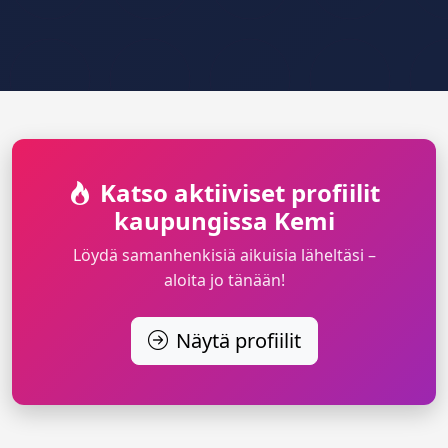
Katso aktiiviset profiilit
kaupungissa Kemi
Löydä samanhenkisiä aikuisia läheltäsi –
aloita jo tänään!
Näytä profiilit