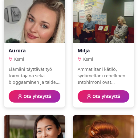
Aurora
Milja
Kemi
Kemi
Elämäni täyttävät työ
Ammatiltani kätilö,
toimittajana sekä
sydämeltäni rehellinen.
bloggaaminen ja taide.
Intohimoni ovat
Olen älykäs ja
musiikki ja lemmikit.
sosiaalinen.
Toivoisin löytäväni
Ota yhteyttä
Ota yhteyttä
samanhenkisen
ihmisen.