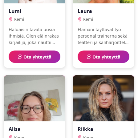
Lumi
Laura
Kemi
Kemi
Haluaisin tavata uusia
Elämäni täyttävät työ
ihmisiä. Olen eläinrakas
personal trainerna sekä
kirjailija, joka nauttii
teatteri ja saliharjoittelu.
luonto ja kahvilat.
Olen seikkailunhaluinen
ja iloinen.
Ota yhteyttä
Ota yhteyttä
Alisa
Riikka
Kemi
Kemi