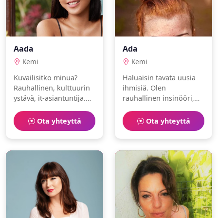
Aada
Ada
Kemi
Kemi
Kuvailisitko minua?
Haluaisin tavata uusia
Rauhallinen, kulttuurin
ihmisiä. Olen
ystävä, it-asiantuntija.
rauhallinen insinööri,
Rakastan podcasting ja
joka nauttii mindfulness
uinti.
ja teatteri.
Ota yhteyttä
Ota yhteyttä