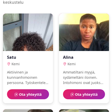
keskustelu
Satu
Alina
Kemi
Kemi
Aktiivinen ja
Ammatiltani myyjä,
kunnianhimoinen
sydämeltäni iloinen.
persoona. Työskentelen
Intohimoni ovat juoksu
taiteilijana.
ja vaellus. Etsinnässä
Harrastuksiani ovat
sielunkumppani.
Ota yhteyttä
Ota yhteyttä
puutarhanhoito ja taide.