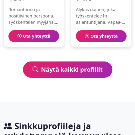
Romanttinen ja
Älykäs nainen, joka
positiivinen persoona.
työskentelee hr-
Työskentelen myyjäna.
asiantuntijana. Vapaa-
Harrastuksiani ovat
aika kuluu podcasting ja
kahvilat ja kokkaus.
taide parissa.
Ota yhteyttä
Ota yhteyttä
Näytä kaikki profiilit
Sinkkuprofiileja ja