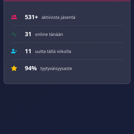
531+
aktiivista jäsentä
31
online tänään
11
uutta tällä viikolla
94%
tyytyväisyysaste