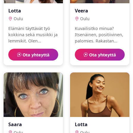
Lotta
Veera
Oulu
Oulu
Elämäni täyttävät työ
Kuvailisitko minua?
kokkina sekä musiikki ja
Itsenäinen, positiivinen,
lemmikit. Olen
palomies. Rakastan
romanttinen ja
bloggaaminen ja hiihto.
perhekeskeinen.
Ota yhteyttä
Ota yhteyttä
Saara
Lotta
Oulu
Oulu