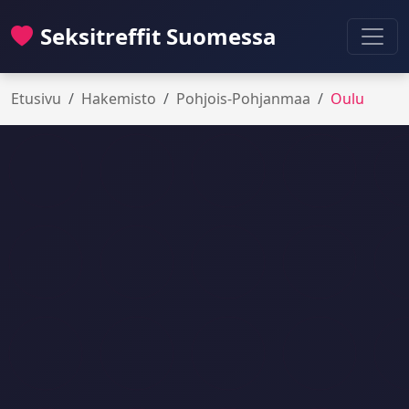
Seksitreffit Suomessa
Etusivu
Hakemisto
Pohjois-Pohjanmaa
Oulu