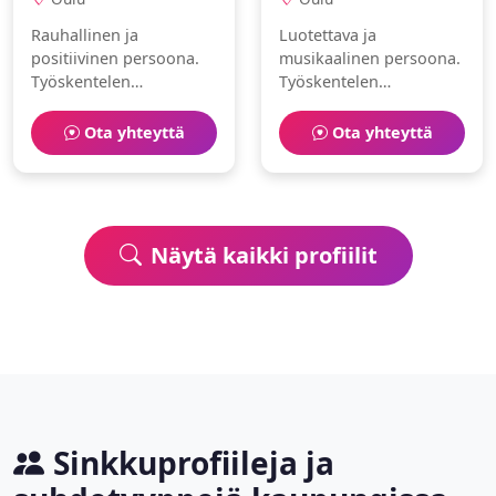
Rauhallinen ja
Luotettava ja
positiivinen persoona.
musikaalinen persoona.
Työskentelen
Työskentelen
urheiluvalmentajana.
apteekkarina.
Harrastuksiani ovat
Harrastuksiani ovat
Ota yhteyttä
Ota yhteyttä
kirjoittaminen ja
maalaaminen ja
lemmikit.
lukeminen.
Näytä kaikki profiilit
Sinkkuprofiileja ja