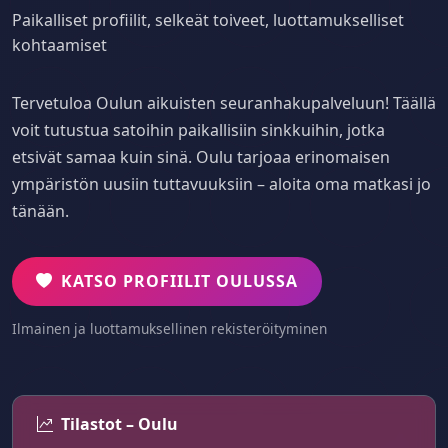
Paikalliset profiilit, selkeät toiveet, luottamukselliset
kohtaamiset
Tervetuloa Oulun aikuisten seuranhakupalveluun! Täällä
voit tutustua satoihin paikallisiin sinkkuihin, jotka
etsivät samaa kuin sinä. Oulu tarjoaa erinomaisen
ympäristön uusiin tuttavuuksiin – aloita oma matkasi jo
tänään.
KATSO PROFIILIT OULUSSA
Ilmainen ja luottamuksellinen rekisteröityminen
Tilastot – Oulu