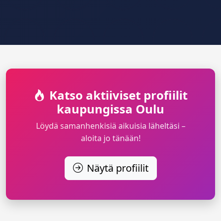
Katso aktiiviset profiilit
kaupungissa Oulu
Löydä samanhenkisiä aikuisia läheltäsi –
aloita jo tänään!
Näytä profiilit