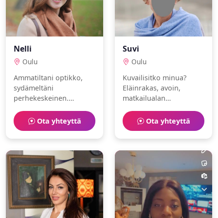
Nelli
Suvi
Oulu
Oulu
Ammatiltani optikko,
Kuvailisitko minua?
sydämeltäni
Eläinrakas, avoin,
perhekeskeinen.
matkailualan
Intohimoni ovat eläimet
ammattilainen. Rakastan
ja uinti. Toivon löytäväni
mindfulness ja juoksu.
Ota yhteyttä
Ota yhteyttä
lämminhenkisen
ihmisen.