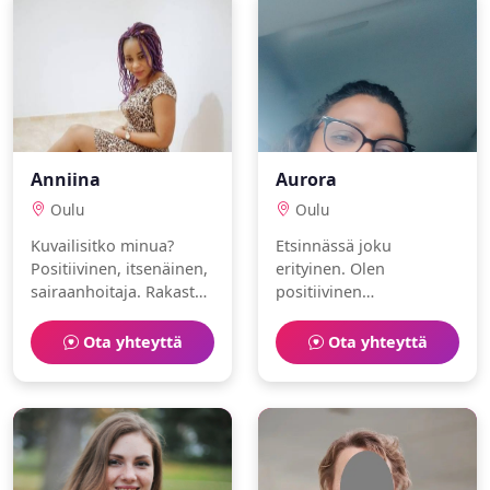
Anniina
Aurora
Oulu
Oulu
Kuvailisitko minua?
Etsinnässä joku
Positiivinen, itsenäinen,
erityinen. Olen
sairaanhoitaja. Rakastan
positiivinen
oluet ja museot.
sosiaalityöntekijä, joka
nauttii juoksu ja
Ota yhteyttä
Ota yhteyttä
maalaaminen.