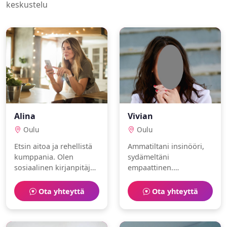
keskustelu
Alina
Vivian
Oulu
Oulu
Etsin aitoa ja rehellistä
Ammatiltani insinööri,
kumppania. Olen
sydämeltäni
sosiaalinen kirjanpitäjä,
empaattinen.
joka nauttii käsityöt ja
Intohimoni ovat oluet ja
konsertit.
retkeily. Etsinnässä joku
Ota yhteyttä
Ota yhteyttä
erityinen.