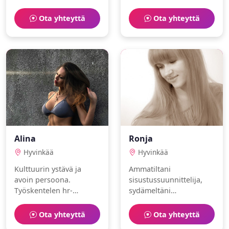
aika kuluu kalastus ja
purjehdus ja tennis.
musiikki parissa.
Olen spontaani ja
Ota yhteyttä
Ota yhteyttä
eläinrakas.
Alina
Ronja
Hyvinkää
Hyvinkää
Kulttuurin ystävä ja
Ammatiltani
avoin persoona.
sisustussuunnittelija,
Työskentelen hr-
sydämeltäni
asiantuntijana.
musikaalinen.
Harrastuksiani ovat golf
Intohimoni ovat
Ota yhteyttä
Ota yhteyttä
ja luonto.
kalastus ja vaellus.