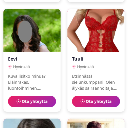
Toivon löytäväni
lämminhenkisen
ihmisen.
Eevi
Tuuli
Hyvinkää
Hyvinkää
Kuvailisitko minua?
Etsinnässä
Eläinrakas,
sielunkumppani. Olen
luontoihminen,
älykäs sairaanhoitaja,
laborantti. Rakastan
joka nauttii teatteri ja
saliharjoittelu ja
juoksu.
Ota yhteyttä
Ota yhteyttä
konsertit.