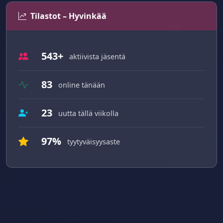
Tilastot – Hyvinkää
543+
aktiivista jäsentä
83
online tänään
23
uutta tällä viikolla
97%
tyytyväisyysaste