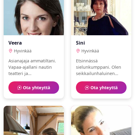
Veera
Sini
Hyvinkää
Hyvinkää
Asianajaja ammatiltani.
Etsinnässä
Vapaa-ajallani nautin
sielunkumppani. Olen
teatteri ja
seikkailunhaluinen
bloggaaminen. Olen
psykologi, joka nauttii
rehellinen ja spontaani.
saliharjoittelu ja
Ota yhteyttä
Ota yhteyttä
Haluaisin löytää jonkun
matkustaminen.
jakamaan arjen ilot.