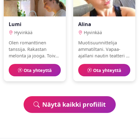
Lumi
Alina
Hyvinkää
Hyvinkää
Olen romanttinen
Muotisuunnittelija
tanssija. Rakastan
ammatiltani. Vapaa-
melonta ja jooga. Toivon
ajallani nautin teatteri ja
löytäväni
lukeminen. Olen
lämminhenkisen
seikkailunhaluinen ja
Ota yhteyttä
Ota yhteyttä
ihmisen.
luova. Etsin aitoa ja
rehellistä kumppania.
Näytä kaikki profiilit