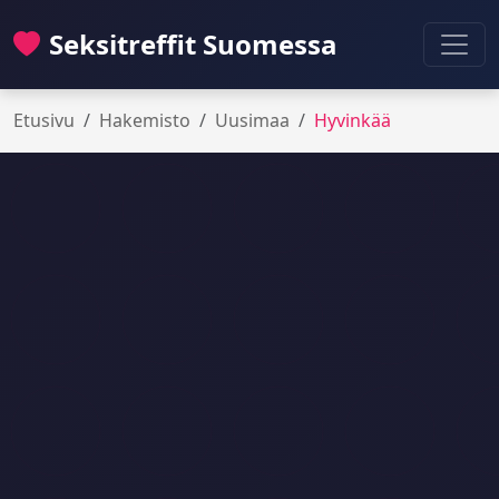
Seksitreffit Suomessa
Etusivu
Hakemisto
Uusimaa
Hyvinkää