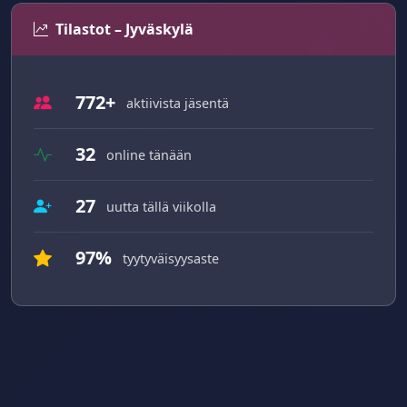
Tilastot – Jyväskylä
772+
aktiivista jäsentä
32
online tänään
27
uutta tällä viikolla
97%
tyytyväisyysaste