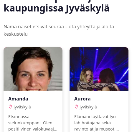
kaupungissa Jyväskylä
Nämä naiset etsivät seuraa – ota yhteyttä ja aloita
keskustelu
Amanda
Aurora
Jyväskylä
Jyväskylä
Etsinnässä
Elämäni täyttävät työ
sielunkumppani. Olen
lähihoitajana sekä
positiivinen valokuvaaja,
ravintolat ja museot.