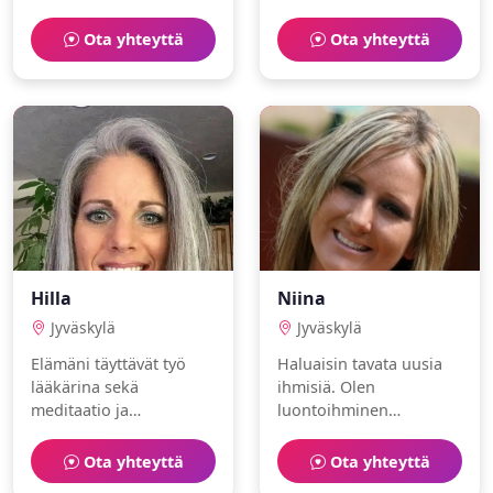
joka nauttii museot ja
Olen seikkailunhaluinen
maalaaminen.
ja perhekeskeinen.
Ota yhteyttä
Ota yhteyttä
Hilla
Niina
Jyväskylä
Jyväskylä
Elämäni täyttävät työ
Haluaisin tavata uusia
lääkärina sekä
ihmisiä. Olen
meditaatio ja
luontoihminen
ruoanlaitto. Olen
asianajaja, joka nauttii
rauhallinen ja
pyöräily ja tennis.
Ota yhteyttä
Ota yhteyttä
huumorintajuinen.