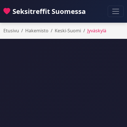
Seksitreffit Suomessa
Etusivu
Hakemisto
Keski-Suomi
Jyväskylä