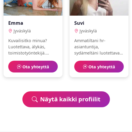
Emma
Suvi
Jyväskylä
Jyväskylä
Kuvailisitko minua?
Ammatiltani hr-
Luotettava, älykäs,
asiantuntija,
toimistotyöntekijä.
sydämeltäni luotettava.
Rakastan juoksu ja
Intohimoni ovat eläimet
sukellus.
ja lemmikit. Toivon
Ota yhteyttä
Ota yhteyttä
löytäväni
lämminhenkisen
ihmisen.
Näytä kaikki profiilit