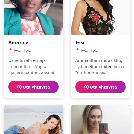
Amanda
Essi
Jyväskylä
Jyväskylä
Urheiluvalmentaja
Ammatiltani muusikko,
ammatiltani. Vapaa-
sydämeltäni taiteellinen.
ajallani nautin kahvilat
Intohimoni ovat
ja sauna. Olen
valokuvaus ja
sosiaalinen ja
bloggaaminen. Haen
Ota yhteyttä
Ota yhteyttä
empaattinen. Haluaisin
kumppania elämän
löytää jonkun jakamaan
seikkailuihin.
arjen ilot.