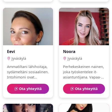
Eevi
Noora
Jyväskylä
Jyväskylä
Ammatiltani lähihoitaja,
Perhekeskeinen nainen,
sydämeltäni sosiaalinen.
joka työskentelee it-
Intohimoni ovat
asiantuntijana. Vapaa-
puutarhanhoito ja
aika kuluu luistelu ja
ruoanlaitto. Etsin aitoa
tanssi parissa.
Ota yhteyttä
Ota yhteyttä
ja rehellistä kumppania.