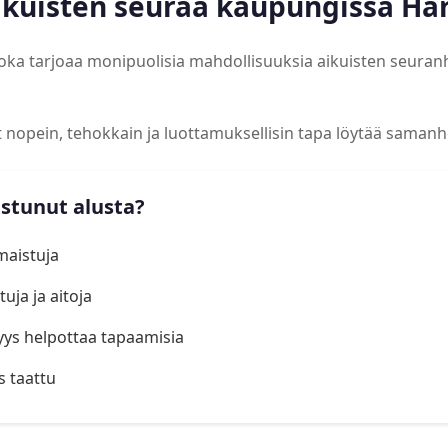
ikuisten seuraa kaupungissa Har
 joka tarjoaa monipuolisia mahdollisuuksia aikuisten seura
at nopein, tehokkain ja luottamuksellisin tapa löytää samanh
istunut alusta?
lmaistuja
uja ja aitoja
yys helpottaa tapaamisia
s taattu