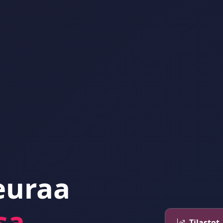
euraa
sa
Tilastot