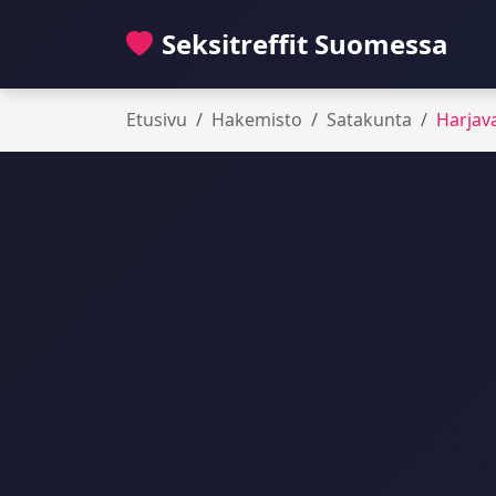
Seksitreffit Suomessa
Etusivu
Hakemisto
Satakunta
Harjava