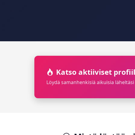
Katso aktiiviset profi
Löydä samanhenkisiä aikuisia läheltäsi 