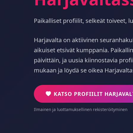
Paikalliset profiilit, selkeät toiveet
Harjavalta on aktiivinen seuranhak
aikuiset etsivät kumppania. Paikal
päivittäin, ja uusia kiinnostavia profii
mukaan ja löydä se oikea Harjavalta
KATSO PROFIILIT HARJAVA
Ilmainen ja luottamuksellinen rekisteröityminen