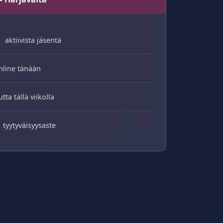
aktiivista jäsentä
nline tänään
utta tällä viikolla
tyytyväisyysaste