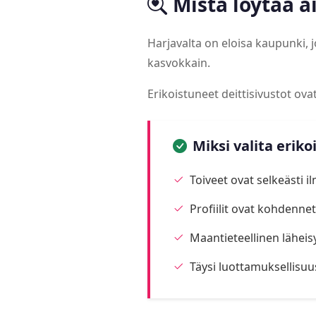
Mistä löytää a
Harjavalta on eloisa kaupunki,
kasvokkain.
Erikoistuneet deittisivustot ov
Miksi valita eriko
Toiveet ovat selkeästi i
Profiilit ovat kohdennett
Maantieteellinen läheis
Täysi luottamuksellisuu