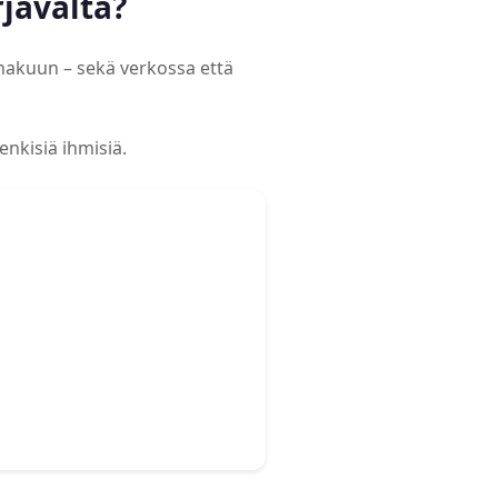
javalta?
nhakuun – sekä verkossa että
enkisiä ihmisiä.