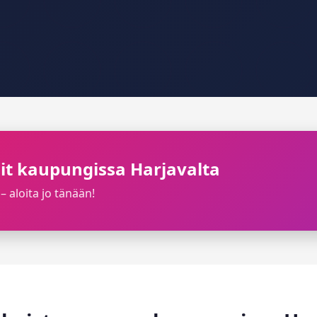
ilit kaupungissa Harjavalta
– aloita jo tänään!