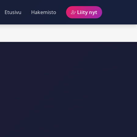
Etusivu
Hakemisto
Liity nyt