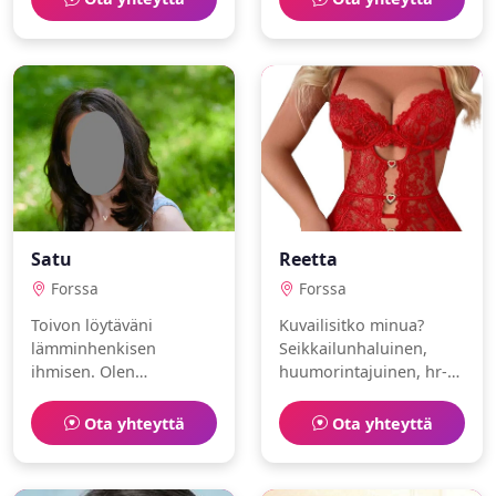
ja purjehdus.
Satu
Reetta
Forssa
Forssa
Toivon löytäväni
Kuvailisitko minua?
lämminhenkisen
Seikkailunhaluinen,
ihmisen. Olen
huumorintajuinen, hr-
luontoihminen
asiantuntija. Rakastan
valokuvaaja, joka nauttii
eläimet ja pilates.
Ota yhteyttä
Ota yhteyttä
juoksu ja kokkaus.