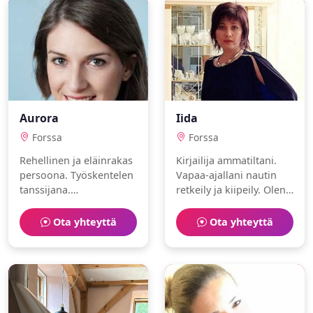
Aurora
Iida
Forssa
Forssa
Rehellinen ja eläinrakas
Kirjailija ammatiltani.
persoona. Työskentelen
Vapaa-ajallani nautin
tanssijana.
retkeily ja kiipeily. Olen
Harrastuksiani ovat
perhekeskeinen ja
bloggaaminen ja tennis.
aktiivinen. Etsin
Ota yhteyttä
Ota yhteyttä
huumorintajuista
seuraa.