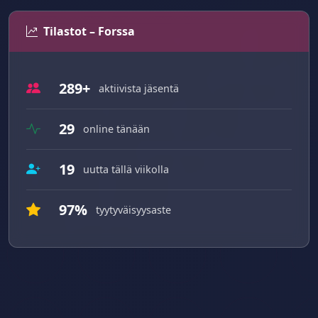
Tilastot – Forssa
289+
aktiivista jäsentä
29
online tänään
19
uutta tällä viikolla
97%
tyytyväisyysaste