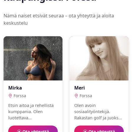
Nämä naiset etsivät seuraa – ota yhteyttä ja aloita
keskustelu
Mirka
Meri
Forssa
Forssa
Etsin aitoa ja rehellistä
Olen avoin
kumppania. Olen
sosiaalityöntekijä.
luotettava
Rakastan golf ja juoksu.
toimistotyöntekijä, joka
Etsinnässä
nauttii matkustaminen
sielunkumppani.
Ota yhteyttä
Ota yhteyttä