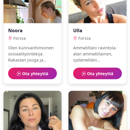
Noora
Ulla
Forssa
Forssa
Olen kunnianhimoinen
Ammatiltani ravintola-
sosiaalityöntekijä.
alan ammattilainen,
Rakastan jooga ja
sydämeltäni
juoksu. Toivon löytäväni
empaattinen.
lämminhenkisen
Intohimoni ovat
Ota yhteyttä
Ota yhteyttä
ihmisen.
ratsastus ja ruoanlaitto.
Toivon löytäväni
lämminhenkisen
ihmisen.