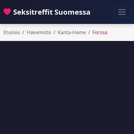
Seksitreffit Suomessa
Etusivu
Hakemisto
Kanta-Hame
Forssa