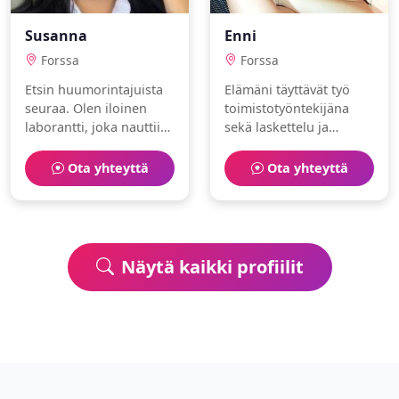
Susanna
Enni
Forssa
Forssa
Etsin huumorintajuista
Elämäni täyttävät työ
seuraa. Olen iloinen
toimistotyöntekijäna
laborantti, joka nauttii
sekä laskettelu ja
pilates ja luonto.
melonta. Olen iloinen ja
rauhallinen.
Ota yhteyttä
Ota yhteyttä
Näytä kaikki profiilit