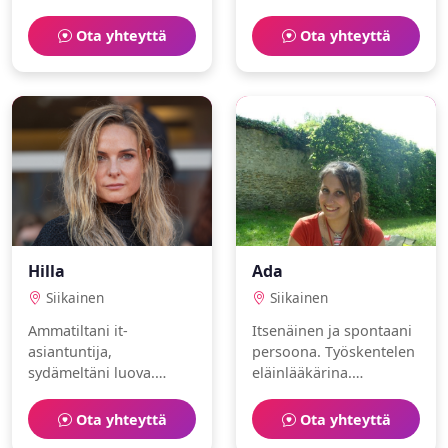
löytäväni
opettajana.
lämminhenkisen
Harrastuksiani ovat
Ota yhteyttä
Ota yhteyttä
ihmisen.
lemmikit ja melonta.
Hilla
Ada
Siikainen
Siikainen
Ammatiltani it-
Itsenäinen ja spontaani
asiantuntija,
persoona. Työskentelen
sydämeltäni luova.
eläinlääkärina.
Intohimoni ovat
Harrastuksiani ovat
ruoanlaitto ja tanssi.
podcasting ja luonto.
Ota yhteyttä
Ota yhteyttä
Etsin aitoa ja rehellistä