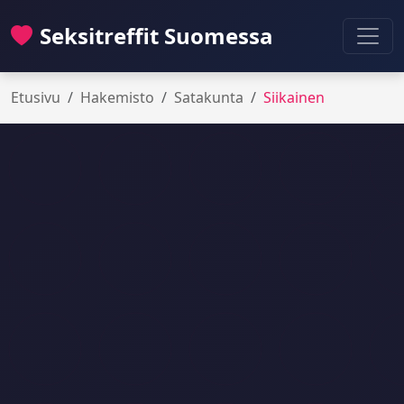
Seksitreffit Suomessa
Etusivu
Hakemisto
Satakunta
Siikainen