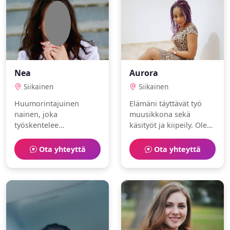
Nea
Aurora
Siikainen
Siikainen
Huumorintajuinen
Elämäni täyttävät työ
nainen, joka
muusikkona sekä
työskentelee
käsityöt ja kiipeily. Olen
urheiluvalmentajana.
luotettava ja aktiivinen.
Vapaa-aika kuluu
Ota yhteyttä
Ota yhteyttä
puutarhanhoito ja viinit
parissa.