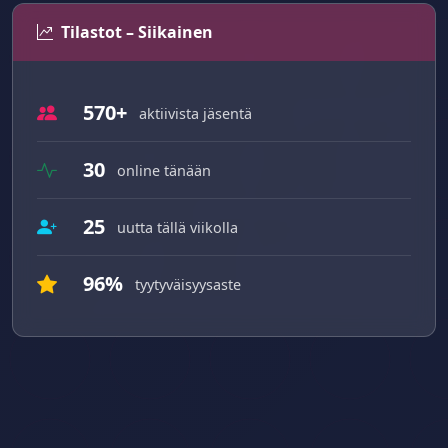
Tilastot – Siikainen
570+
aktiivista jäsentä
30
online tänään
25
uutta tällä viikolla
96%
tyytyväisyysaste