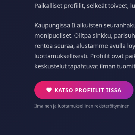
Paikalliset profiilit, selkeät toiveet
Kaupungissa Ii aikuisten seuranhak
monipuoliset. Olitpa sinkku, parisuh
rentoa seuraa, alustamme avulla löyd
luottamuksellisesti. Profiilit ovat paik
keskustelut tapahtuvat ilman tuomi
KATSO PROFIILIT IISSA
Ilmainen ja luottamuksellinen rekisteröityminen