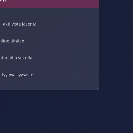
aktiivista jäsentä
nline tänään
utta tällä viikolla
tyytyväisyysaste