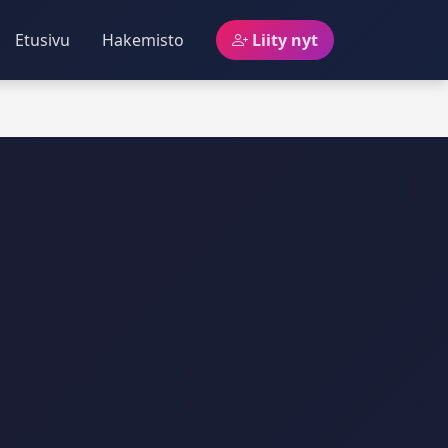
Etusivu
Hakemisto
Liity nyt