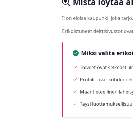
Mistä löytää a
Ii on eloisa kaupunki, joka tar
Erikoistuneet deittisivustot ov
Miksi valita eriko
Toiveet ovat selkeästi i
Profiilit ovat kohdennett
Maantieteellinen läheis
Täysi luottamuksellisuu