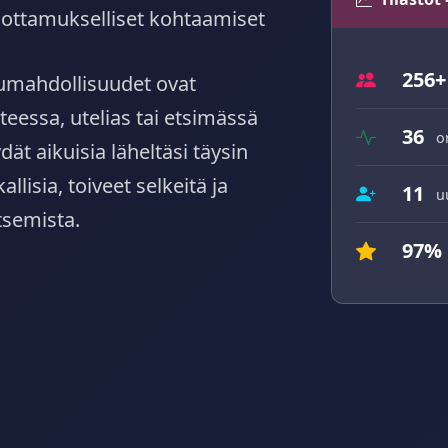
, luottamukselliset kohtaamiset
256+
umahdollisuudet ovat
teessa, utelias tai etsimässä
36
o
ät aikuisia läheltäsi täysin
allisia, toiveet selkeitä ja
11
u
tsemista.
97%