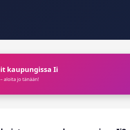
lit kaupungissa Ii
– aloita jo tänään!