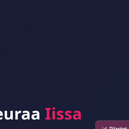
Seuraa
Iissa
Tilastot –