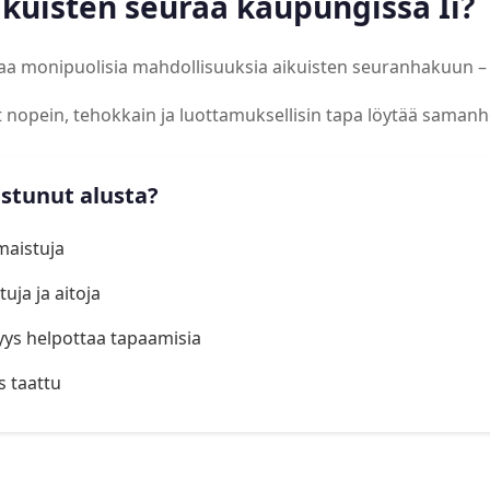
ikuisten seuraa kaupungissa Ii?
joaa monipuolisia mahdollisuuksia aikuisten seuranhakuun –
at nopein, tehokkain ja luottamuksellisin tapa löytää samanh
istunut alusta?
lmaistuja
uja ja aitoja
yys helpottaa tapaamisia
s taattu