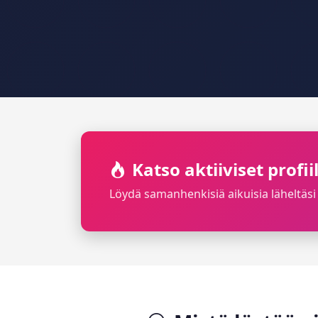
Katso aktiiviset profii
Löydä samanhenkisiä aikuisia läheltäsi 