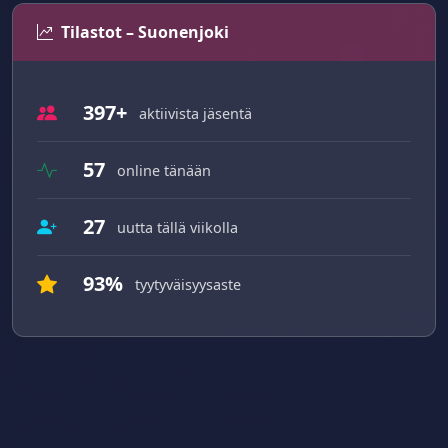
Tilastot – Suonenjoki
397+
aktiivista jäsentä
57
online tänään
27
uutta tällä viikolla
93%
tyytyväisyysaste