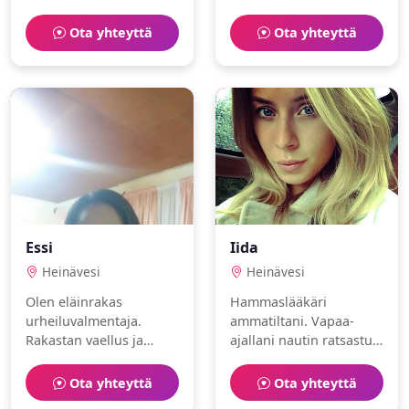
tanssi. Olen avoin ja
ja design. Haluaisin
empaattinen.
löytää jonkun jakamaan
Ota yhteyttä
Ota yhteyttä
arjen ilot.
Essi
Iida
Heinävesi
Heinävesi
Olen eläinrakas
Hammaslääkäri
urheiluvalmentaja.
ammatiltani. Vapaa-
Rakastan vaellus ja
ajallani nautin ratsastus
kalastus. Haluaisin
ja purjehdus. Olen
löytää jonkun jakamaan
kunnianhimoinen ja
Ota yhteyttä
Ota yhteyttä
arjen ilot.
empaattinen. Haluaisin