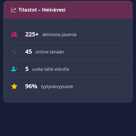
Tilastot – Heinävesi
225+
aktiivista jäsentä
45
online tänään
5
uutta tällä viikolla
96%
tyytyväisyysaste