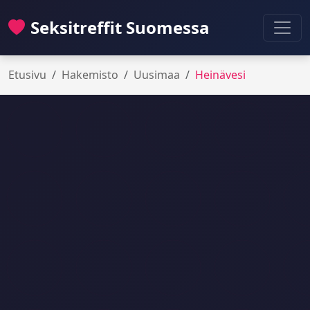
Seksitreffit Suomessa
Etusivu
Hakemisto
Uusimaa
Heinävesi