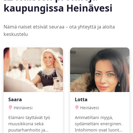
kaupungissa Heinävesi
Nämä naiset etsivät seuraa – ota yhteyttä ja aloita
keskustelu
Saara
Lotta
Heinävesi
Heinävesi
Elämäni täyttävät työ
Ammatiltani myyjä,
muusikkona sekä
sydämeltäni energinen.
puutarhanhoito ja
Intohimoni ovat luonto