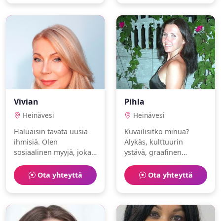
löytää jonkun jakamaan
arjen ilot.
Vivian
Pihla
Heinävesi
Heinävesi
Haluaisin tavata uusia
Kuvailisitko minua?
ihmisiä. Olen
Älykäs, kulttuurin
sosiaalinen myyjä, joka
ystävä, graafinen
nauttii jooga ja museot.
suunnittelija. Rakastan
ruoanlaitto ja ratsastus.
Ota yhteyttä
Ota yhteyttä