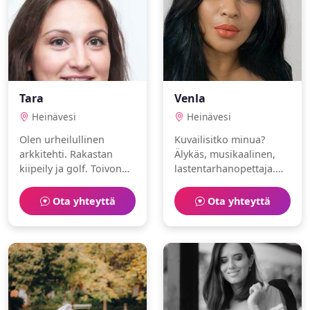
Tara
Venla
Heinävesi
Heinävesi
Olen urheilullinen
Kuvailisitko minua?
arkkitehti. Rakastan
Älykäs, musikaalinen,
kiipeily ja golf. Toivon
lastentarhanopettaja.
löytäväni
Rakastan leipominen ja
lämminhenkisen
musiikki.
Ota yhteyttä
Ota yhteyttä
ihmisen.