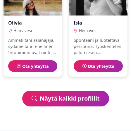
Olivia
Isla
Heinävesi
Heinävesi
Ammatiltani asianajaja,
Spontaani ja luotettava
sydämeltäni rehellinen.
persoona. Työskentelen
Intohimoni ovat uinti ja
palomiesna.
tennis. Haluaisin tavata
Harrastuksiani ovat
uusia ihmisiä.
käsityöt ja museot.
Ota yhteyttä
Ota yhteyttä
Näytä kaikki profiilit