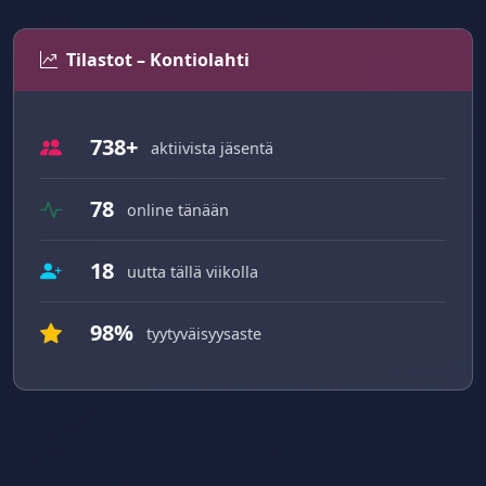
Tilastot – Kontiolahti
738+
aktiivista jäsentä
78
online tänään
18
uutta tällä viikolla
98%
tyytyväisyysaste