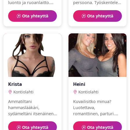
luonto ja ruoanlaitto.
persoona. Työskentelen
Olen musikaalinen ja
fysioterapeuttina.
itsenäinen. Toivoisin
Harrastuksiani ovat
Ota yhteyttä
Ota yhteyttä
löytäväni
vaellus ja
samanhenkisen
matkustaminen.
ihmisen.
Krista
Heini
Kontiolahti
Kontiolahti
Ammatiltani
Kuvailisitko minua?
hammaslääkäri,
Luotettava,
sydämeltäni itsenäinen.
romanttinen, parturi.
Intohimoni ovat retkeily
Rakastan
ja design. Haluaisin
matkustaminen ja
Ota yhteyttä
Ota yhteyttä