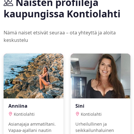
Naisten profiileja
kaupungissa Kontiolahti
Nämä naiset etsivät seuraa – ota yhteyttä ja aloita
keskustelu
Anniina
Sini
Kontiolahti
Kontiolahti
Asianajaja ammatiltani.
Urheilullinen ja
Vapaa-ajallani nautin
seikkailunhaluinen