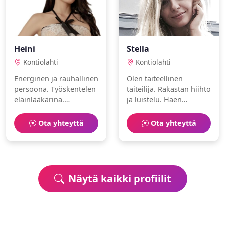
Heini
Stella
Kontiolahti
Kontiolahti
Energinen ja rauhallinen
Olen taiteellinen
persoona. Työskentelen
taiteilija. Rakastan hiihto
eläinlääkärina.
ja luistelu. Haen
Harrastuksiani ovat
kumppania elämän
teatteri ja uinti.
seikkailuihin.
Ota yhteyttä
Ota yhteyttä
Näytä kaikki profiilit