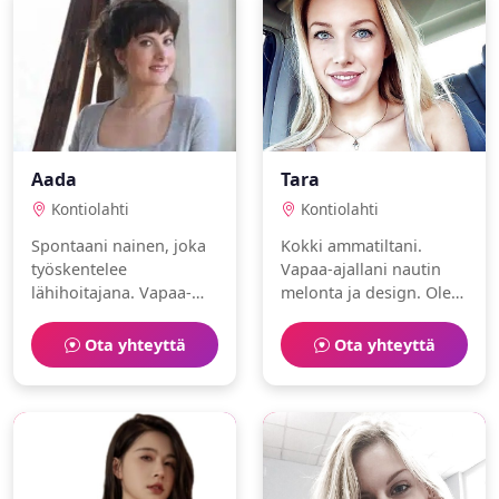
Aada
Tara
Kontiolahti
Kontiolahti
Spontaani nainen, joka
Kokki ammatiltani.
työskentelee
Vapaa-ajallani nautin
lähihoitajana. Vapaa-
melonta ja design. Olen
aika kuluu golf ja
luova ja
käsityöt parissa.
seikkailunhaluinen.
Ota yhteyttä
Ota yhteyttä
Etsin aitoa ja rehellistä
kumppania.