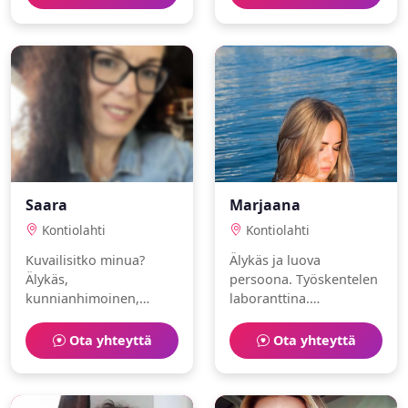
löytää jonkun jakamaan
bloggaaminen.
arjen ilot.
Saara
Marjaana
Kontiolahti
Kontiolahti
Kuvailisitko minua?
Älykäs ja luova
Älykäs,
persoona. Työskentelen
kunnianhimoinen,
laboranttina.
kätilö. Rakastan golf ja
Harrastuksiani ovat
ratsastus.
purjehdus ja museot.
Ota yhteyttä
Ota yhteyttä