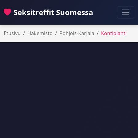
Seksitreffit Suomessa
Etusivu
Hakemisto
Pohjois-Karjala
Kontiolahti