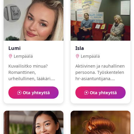
Lumi
Isla
Lempäälä
Lempäälä
Kuvailisitko minua?
Aktiivinen ja rauhallinen
Romanttinen,
persoona. Työskentelen
urheilullinen, lääkäri.
hr-asiantuntijana.
Rakastan hyvinvointi ja
Harrastuksiani ovat
sukellus.
eläimet ja pyöräily.
Ota yhteyttä
Ota yhteyttä