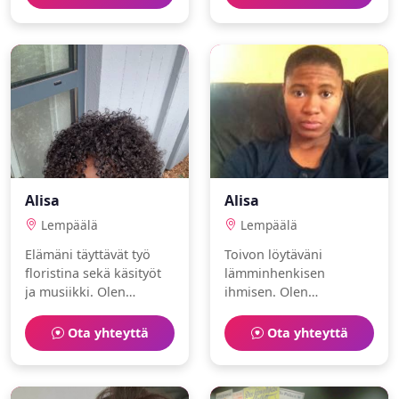
Alisa
Alisa
Lempäälä
Lempäälä
Elämäni täyttävät työ
Toivon löytäväni
floristina sekä käsityöt
lämminhenkisen
ja musiikki. Olen
ihmisen. Olen
energinen ja
huumorintajuinen
urheilullinen.
poliisi, joka nauttii taide
Ota yhteyttä
Ota yhteyttä
ja kirjoittaminen.