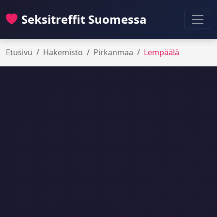
Seksitreffit Suomessa
Etusivu
Hakemisto
Pirkanmaa
Lempäälä