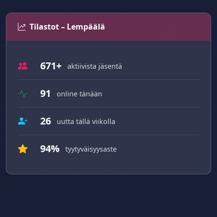
Tilastot – Lempäälä
671+
aktiivista jäsentä
91
online tänään
26
uutta tällä viikolla
94%
tyytyväisyysaste