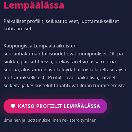
Lempäälässa
Paikalliset profiilit, selkeät toiveet, luottamukselliset
kohtaamiset
Kaupungissa Lempäälä aikuisten
seuranhakumahdollisuudet ovat monipuoliset. Olitpa
sinkku, parisuhteessa, utelias tai etsimässä rentoa
seuraa, alustamme avulla löydät aikuisia läheltäsi täysin
luottamuksellisesti. Profiilit ovat paikallisia, toiveet
selkeitä ja keskustelut tapahtuvat ilman tuomitsemista.
KATSO PROFIILIT LEMPÄÄLÄSSA
Ilmainen ja luottamuksellinen rekisteröityminen