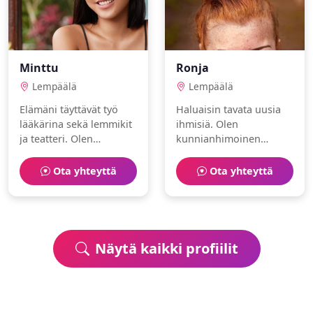
Minttu
Ronja
Lempäälä
Lempäälä
Elämäni täyttävät työ
Haluaisin tavata uusia
lääkärina sekä lemmikit
ihmisiä. Olen
ja teatteri. Olen
kunnianhimoinen
rauhallinen ja
lentoemäntä, joka
perhekeskeinen.
nauttii luonto ja
Ota yhteyttä
Ota yhteyttä
kirjoittaminen.
Näytä kaikki profiilit