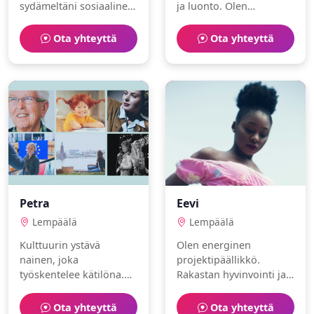
sydämeltäni sosiaalinen.
ja luonto. Olen
Intohimoni ovat jooga ja
itsenäinen ja aktiivinen.
konsertit. Etsinnässä
Ota yhteyttä
Ota yhteyttä
sielunkumppani.
Petra
Eevi
Lempäälä
Lempäälä
Kulttuurin ystävä
Olen energinen
nainen, joka
projektipäällikkö.
työskentelee kätilöna.
Rakastan hyvinvointi ja
Vapaa-aika kuluu jooga
oluet. Etsin vakavaa
ja oluet parissa.
suhdetta.
Ota yhteyttä
Ota yhteyttä