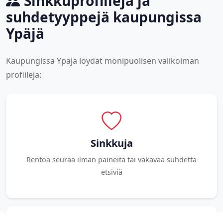
Sinkkuprofiileja ja
suhdetyyppejä kaupungissa
Ypäjä
Kaupungissa Ypäjä löydät monipuolisen valikoiman
profiileja:
Sinkkuja
Rentoa seuraa ilman paineita tai vakavaa suhdetta
etsiviä