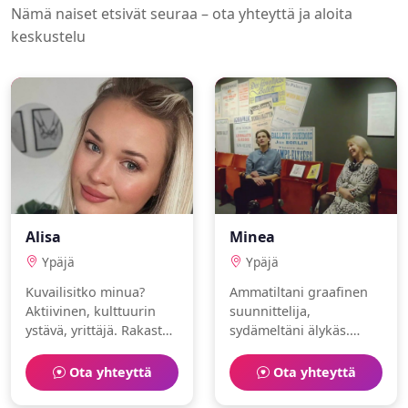
Nämä naiset etsivät seuraa – ota yhteyttä ja aloita
keskustelu
Alisa
Minea
Ypäjä
Ypäjä
Kuvailisitko minua?
Ammatiltani graafinen
Aktiivinen, kulttuurin
suunnittelija,
ystävä, yrittäjä. Rakastan
sydämeltäni älykäs.
retkeily ja maalaaminen.
Intohimoni ovat
meditaatio ja jooga.
Ota yhteyttä
Ota yhteyttä
Haluaisin tavata uusia
ihmisiä.