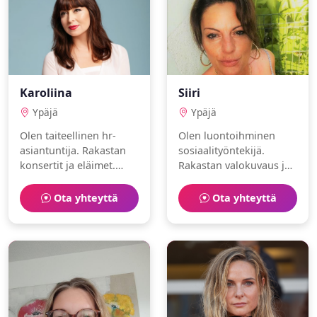
Karoliina
Siiri
Ypäjä
Ypäjä
Olen taiteellinen hr-
Olen luontoihminen
asiantuntija. Rakastan
sosiaalityöntekijä.
konsertit ja eläimet.
Rakastan valokuvaus ja
Toivon löytäväni
podcasting. Etsin aitoa
lämminhenkisen
ja rehellistä kumppania.
Ota yhteyttä
Ota yhteyttä
ihmisen.