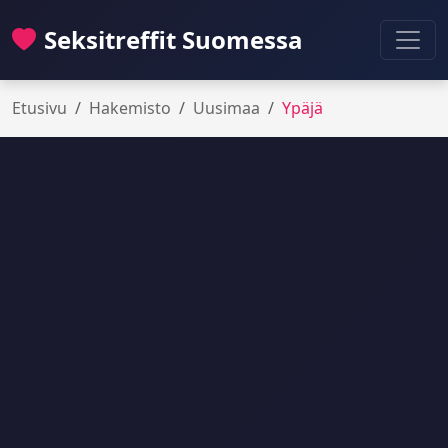
Seksitreffit Suomessa
Etusivu
Hakemisto
Uusimaa
Ypäjä