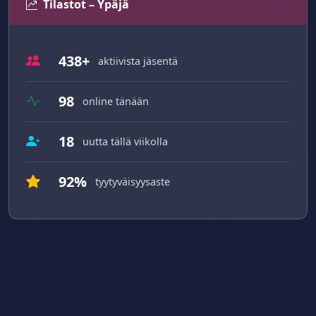
Tilastot – Ypäjä
438+
aktiivista jäsentä
98
online tänään
18
uutta tällä viikolla
92%
tyytyväisyysaste