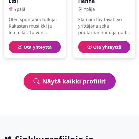
Essi
Hanna
Ypäjä
Ypäjä
Olen spontaani tutkija.
Elämäni täyttävät työ
Rakastan musiikki ja
yrittäjäna sekä
lemmikit. Toivon
puutarhanhoito ja golf.
löytäväni
Olen positiivinen ja
lämminhenkisen
älykäs.
Ota yhteyttä
Ota yhteyttä
ihmisen.
Näytä kaikki profiilit