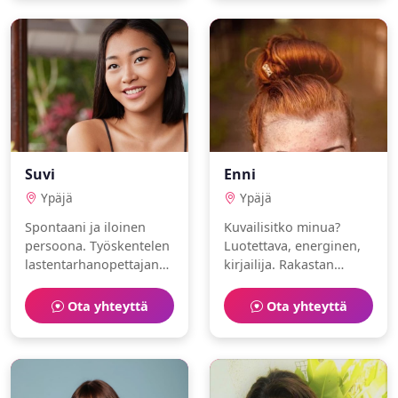
Suvi
Enni
Ypäjä
Ypäjä
Spontaani ja iloinen
Kuvailisitko minua?
persoona. Työskentelen
Luotettava, energinen,
lastentarhanopettajana.
kirjailija. Rakastan
Harrastuksiani ovat
konsertit ja ravintolat.
laskettelu ja lemmikit.
Ota yhteyttä
Ota yhteyttä