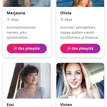
Marjaana
Olivia
Akaa
Akaa
Kunnianhimoinen
Insinööri ammatiltani.
nainen, joka
Vapaa-ajallani nautin
työskentelee
mindfulness ja elokuvat.
lastentarhanopettajana.
Olen luova ja
Vapaa-aika kuluu
empaattinen. Etsin aitoa
Ota yhteyttä
Ota yhteyttä
teatteri ja museot
ja rehellistä kumppania.
parissa.
Essi
Vivian