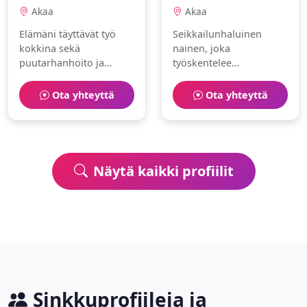
Akaa
Akaa
Elämäni täyttävät työ
Seikkailunhaluinen
kokkina sekä
nainen, joka
puutarhanhoito ja
työskentelee
vaellus. Olen taiteellinen
muotisuunnittelijana.
ja älykäs.
Vapaa-aika kuluu viinit
Ota yhteyttä
Ota yhteyttä
ja golf parissa.
Näytä kaikki profiilit
Sinkkuprofiileja ja