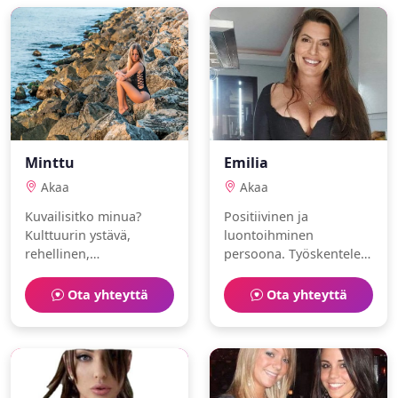
Minttu
Emilia
Akaa
Akaa
Kuvailisitko minua?
Positiivinen ja
Kulttuurin ystävä,
luontoihminen
rehellinen,
persoona. Työskentelen
sisustussuunnittelija.
kampaajana.
Rakastan maalaaminen
Harrastuksiani ovat
Ota yhteyttä
Ota yhteyttä
ja lukeminen.
puutarhanhoito ja golf.