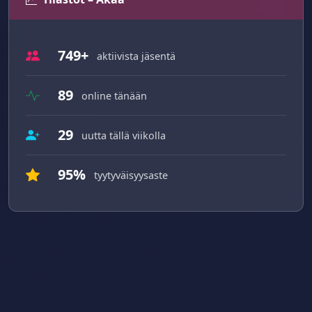
749+
aktiivista jäsentä
89
online tänään
29
uutta tällä viikolla
95%
tyytyväisyysaste