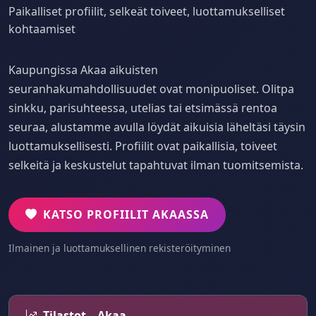
Paikalliset profiilit, selkeät toiveet, luottamukselliset
kohtaamiset
Kaupungissa Akaa aikuisten
seuranhakumahdollisuudet ovat monipuoliset. Olitpa
sinkku, parisuhteessa, utelias tai etsimässä rentoa
seuraa, alustamme avulla löydät aikuisia läheltäsi täysin
luottamuksellisesti. Profiilit ovat paikallisia, toiveet
selkeitä ja keskustelut tapahtuvat ilman tuomitsemista.
KATSO PROFIILIT AKAASSA
Ilmainen ja luottamuksellinen rekisteröityminen
Tilastot – Akaa