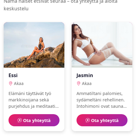
Nämä naiset etsivät seuraa – ota yhteyttä ja aloita
keskustelu
Essi
Jasmin
Akaa
Akaa
Elämäni täyttävät työ
Ammatiltani palomies,
markkinoijana sekä
sydämeltäni rehellinen.
purjehdus ja meditaatio.
Intohimoni ovat sauna
Olen seikkailunhaluinen
ja saliharjoittelu.
ja luotettava.
Toivoisin löytäväni
Ota yhteyttä
Ota yhteyttä
samanhenkisen
ihmisen.