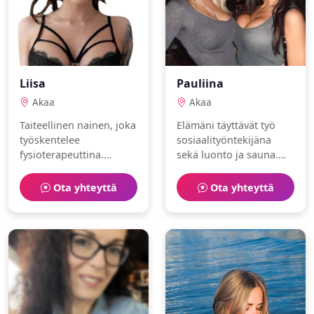
Liisa
Pauliina
Akaa
Akaa
Taiteellinen nainen, joka
Elämäni täyttävät työ
työskentelee
sosiaalityöntekijäna
fysioterapeuttina.
sekä luonto ja sauna.
Vapaa-aika kuluu
Olen romanttinen ja
käsityöt ja sauna
älykäs.
Ota yhteyttä
Ota yhteyttä
parissa.