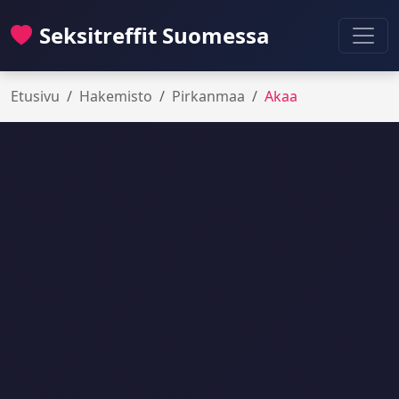
Seksitreffit Suomessa
Etusivu
Hakemisto
Pirkanmaa
Akaa