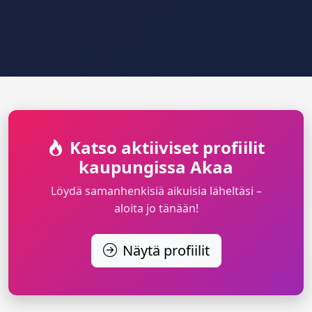
Katso aktiiviset profiilit
kaupungissa Akaa
Löydä samanhenkisiä aikuisia läheltäsi –
aloita jo tänään!
Näytä profiilit