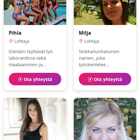
Pihla
Milja
Lohtaja
Lohtaja
Elämäni täyttävät työ
Seikkailunhaluinen
laboranttina sekä
nainen, joka
maalaaminen ja
työskentelee
kokkaus. Olen
projektipäällikköna.
empaattinen ja
Vapaa-aika kuluu tanssi
Ota yhteyttä
Ota yhteyttä
huumorintajuinen.
ja pilates parissa.