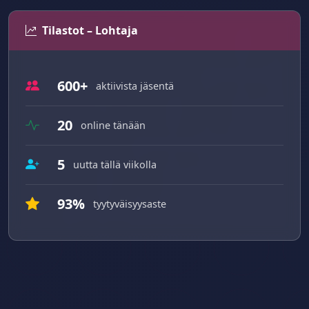
Tilastot – Lohtaja
600+
aktiivista jäsentä
20
online tänään
5
uutta tällä viikolla
93%
tyytyväisyysaste