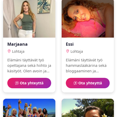
Marjaana
Essi
Lohtaja
Lohtaja
Elämäni täyttävät työ
Elämäni täyttävät työ
opettajana sekä hiihto ja
hammaslääkärina sekä
käsityöt. Olen avoin ja
bloggaaminen ja
positiivinen.
kahvilat. Olen luova ja
seikkailunhaluinen.
Ota yhteyttä
Ota yhteyttä