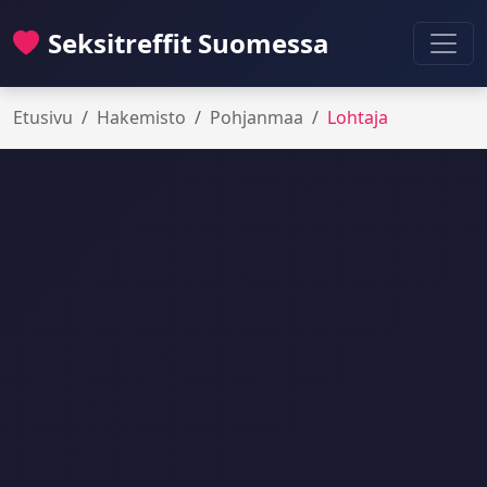
Seksitreffit Suomessa
Etusivu
Hakemisto
Pohjanmaa
Lohtaja