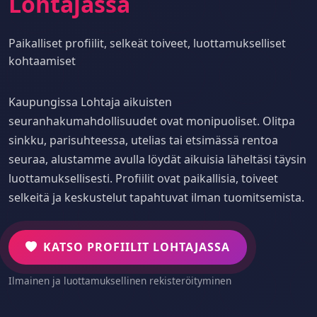
Lohtajassa
Paikalliset profiilit, selkeät toiveet, luottamukselliset
kohtaamiset
Kaupungissa Lohtaja aikuisten
seuranhakumahdollisuudet ovat monipuoliset. Olitpa
sinkku, parisuhteessa, utelias tai etsimässä rentoa
seuraa, alustamme avulla löydät aikuisia läheltäsi täysin
luottamuksellisesti. Profiilit ovat paikallisia, toiveet
selkeitä ja keskustelut tapahtuvat ilman tuomitsemista.
KATSO PROFIILIT LOHTAJASSA
Ilmainen ja luottamuksellinen rekisteröityminen