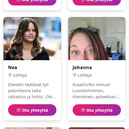
pilates ja lukeminen.
Nea
Johanna
Lohtaja
Lohtaja
Elämäni täyttävät työ
Kuvailisitko minua?
palomiesna sekä
Luontoihminen,
ratsastus ja hiihto. Olen
itsenäinen, apteekkari.
avoin ja musikaalinen.
Rakastan golf ja retkeily.
Ota yhteyttä
Ota yhteyttä