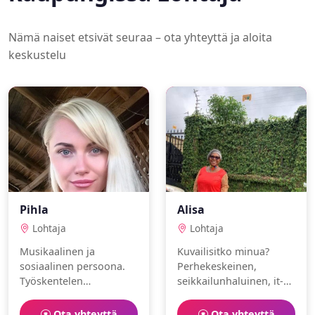
Nämä naiset etsivät seuraa – ota yhteyttä ja aloita
keskustelu
Pihla
Alisa
Lohtaja
Lohtaja
Musikaalinen ja
Kuvailisitko minua?
sosiaalinen persoona.
Perhekeskeinen,
Työskentelen
seikkailunhaluinen, it-
opettajana.
asiantuntija. Rakastan
Harrastuksiani ovat
kiipeily ja mindfulness.
Ota yhteyttä
Ota yhteyttä