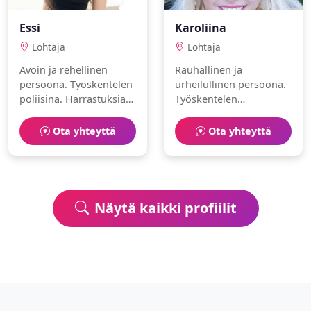
Essi
Karoliina
Lohtaja
Lohtaja
Avoin ja rehellinen
Rauhallinen ja
persoona. Työskentelen
urheilullinen persoona.
poliisina. Harrastuksiani
Työskentelen
ovat oluet ja vaellus.
matkailualan
ammattilainenna.
Ota yhteyttä
Ota yhteyttä
Harrastuksiani ovat
laskettelu ja
kirjoittaminen.
Näytä kaikki profiilit