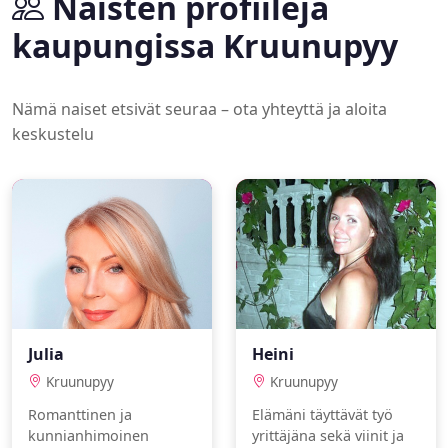
Naisten profiileja
kaupungissa Kruunupyy
Nämä naiset etsivät seuraa – ota yhteyttä ja aloita
keskustelu
Julia
Heini
Kruunupyy
Kruunupyy
Romanttinen ja
Elämäni täyttävät työ
kunnianhimoinen
yrittäjäna sekä viinit ja