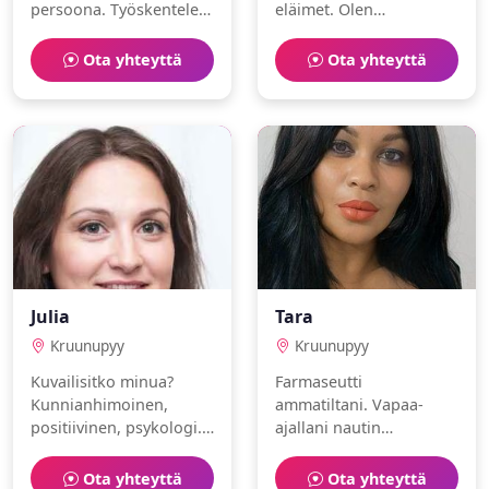
persoona. Työskentelen
eläimet. Olen
sairaanhoitajana.
musikaalinen ja
Harrastuksiani ovat
urheilullinen.
Ota yhteyttä
Ota yhteyttä
ratsastus ja pyöräily.
Julia
Tara
Kruunupyy
Kruunupyy
Kuvailisitko minua?
Farmaseutti
Kunnianhimoinen,
ammatiltani. Vapaa-
positiivinen, psykologi.
ajallani nautin
Rakastan musiikki ja
matkustaminen ja
kalastus.
maalaaminen. Olen
Ota yhteyttä
Ota yhteyttä