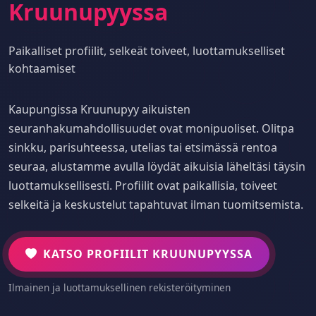
Kruunupyyssa
Paikalliset profiilit, selkeät toiveet, luottamukselliset
kohtaamiset
Kaupungissa Kruunupyy aikuisten
seuranhakumahdollisuudet ovat monipuoliset. Olitpa
sinkku, parisuhteessa, utelias tai etsimässä rentoa
seuraa, alustamme avulla löydät aikuisia läheltäsi täysin
luottamuksellisesti. Profiilit ovat paikallisia, toiveet
selkeitä ja keskustelut tapahtuvat ilman tuomitsemista.
KATSO PROFIILIT KRUUNUPYYSSA
Ilmainen ja luottamuksellinen rekisteröityminen