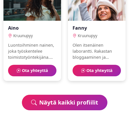
Aino
Fanny
Kruunupyy
Kruunupyy
Luontoihminen nainen,
Olen itsenäinen
joka työskentelee
laborantti. Rakastan
toimistotyöntekijäna.
bloggaaminen ja
Vapaa-aika kuluu
musiikki. Toivoisin
leipominen ja kalastus
löytäväni
Ota yhteyttä
Ota yhteyttä
parissa.
samanhenkisen
ihmisen.
Näytä kaikki profiilit