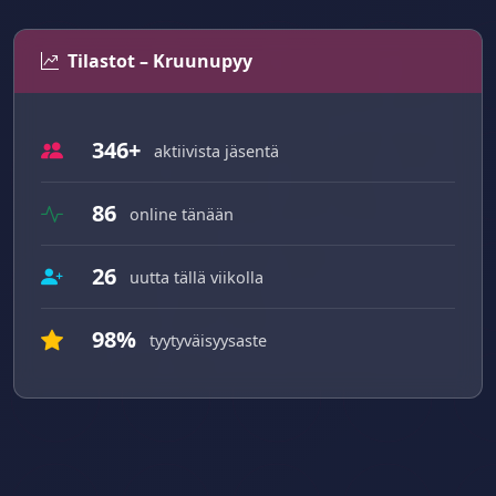
Tilastot – Kruunupyy
346+
aktiivista jäsentä
86
online tänään
26
uutta tällä viikolla
98%
tyytyväisyysaste