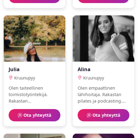
positiivinen ja
empaattinen. Toivon
löytäväni
lämminhenkisen
ihmisen.
Julia
Alina
Kruunupyy
Kruunupyy
Olen taiteellinen
Olen empaattinen
toimistotyöntekijä.
lähihoitaja. Rakastan
Rakastan
pilates ja podcasting.
matkustaminen ja uinti.
Haen kumppania
Haen kumppania
elämän seikkailuihin.
Ota yhteyttä
Ota yhteyttä
elämän seikkailuihin.