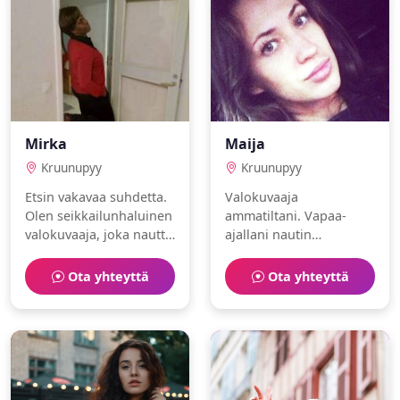
Mirka
Maija
Kruunupyy
Kruunupyy
Etsin vakavaa suhdetta.
Valokuvaaja
Olen seikkailunhaluinen
ammatiltani. Vapaa-
valokuvaaja, joka nauttii
ajallani nautin
matkustaminen ja
hyvinvointi ja museot.
design.
Olen sosiaalinen ja
Ota yhteyttä
Ota yhteyttä
rehellinen. Etsin aitoa ja
rehellistä kumppania.