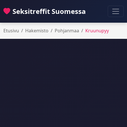
Seksitreffit Suomessa
Etusivu
Hakemisto
Pohjanmaa
Kruunupyy