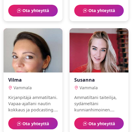
psykologina. Vapaa-aika
Rakastan meditaatio ja
kuluu teatteri ja
leipominen.
Ota yhteyttä
Ota yhteyttä
ruoanlaitto parissa.
Vilma
Susanna
Vammala
Vammala
Kirjanpitäjä ammatiltani.
Ammatiltani taiteilija,
Vapaa-ajallani nautin
sydämeltäni
kokkaus ja podcasting.
kunnianhimoinen.
Olen rehellinen ja
Intohimoni ovat oluet ja
spontaani. Etsin
luonto. Toivon löytäväni
Ota yhteyttä
Ota yhteyttä
huumorintajuista
lämminhenkisen