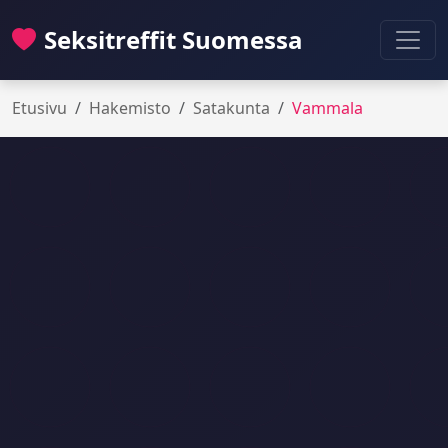
Seksitreffit Suomessa
Etusivu
Hakemisto
Satakunta
Vammala