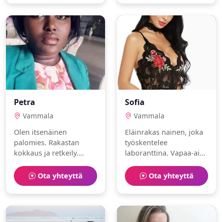
seuraa.
ihmisen.
Petra
Sofia
Vammala
Vammala
Olen itsenäinen
Eläinrakas nainen, joka
palomies. Rakastan
työskentelee
kokkaus ja retkeily.
laboranttina. Vapaa-aika
Haluaisin löytää jonkun
kuluu pilates ja hiihto
jakamaan arjen ilot.
parissa.
Ota yhteyttä
Ota yhteyttä