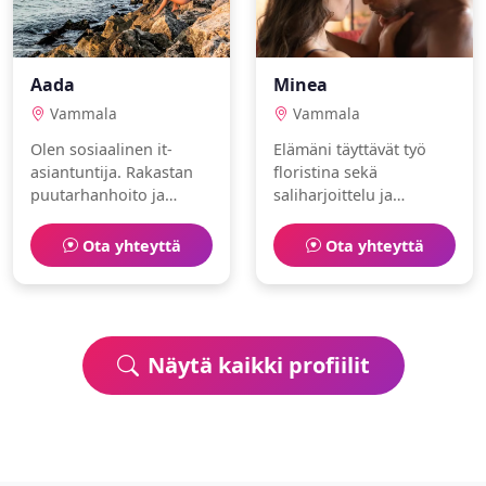
Aada
Minea
Vammala
Vammala
Olen sosiaalinen it-
Elämäni täyttävät työ
asiantuntija. Rakastan
floristina sekä
puutarhanhoito ja
saliharjoittelu ja
ravintolat. Haluaisin
kokkaus. Olen
löytää jonkun jakamaan
empaattinen ja
Ota yhteyttä
Ota yhteyttä
arjen ilot.
rauhallinen.
Näytä kaikki profiilit