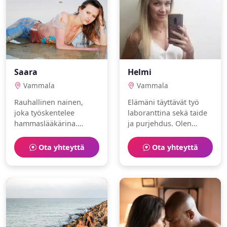
Saara
Helmi
Vammala
Vammala
Rauhallinen nainen,
Elämäni täyttävät työ
joka työskentelee
laboranttina sekä taide
hammaslääkärina.
ja purjehdus. Olen
Vapaa-aika kuluu viinit
aktiivinen ja luotettava.
ja purjehdus parissa.
Ota yhteyttä
Ota yhteyttä