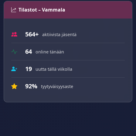
Tilastot – Vammala
564+
aktiivista jäsentä
64
online tänään
19
uutta tällä viikolla
92%
tyytyväisyysaste