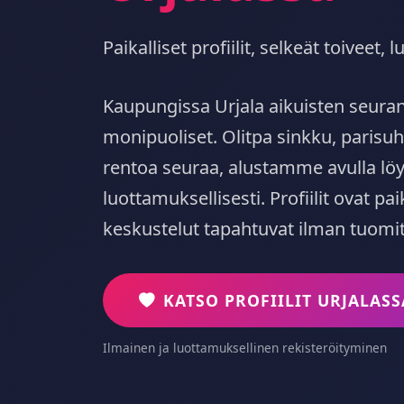
Paikalliset profiilit, selkeät toiveet
Kaupungissa Urjala aikuisten seur
monipuoliset. Olitpa sinkku, parisuh
rentoa seuraa, alustamme avulla löyd
luottamuksellisesti. Profiilit ovat paik
keskustelut tapahtuvat ilman tuomi
KATSO PROFIILIT URJALASS
Ilmainen ja luottamuksellinen rekisteröityminen