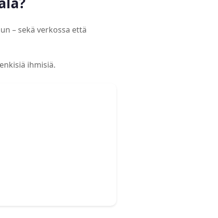
ala?
uun – sekä verkossa että
enkisiä ihmisiä.