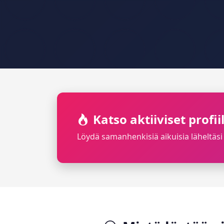
Katso aktiiviset profi
Löydä samanhenkisiä aikuisia läheltäsi 