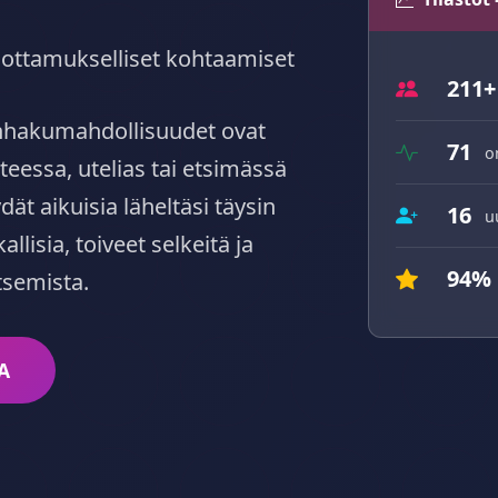
, luottamukselliset kohtaamiset
211+
anhakumahdollisuudet ovat
71
o
teessa, utelias tai etsimässä
ät aikuisia läheltäsi täysin
16
u
allisia, toiveet selkeitä ja
94%
tsemista.
A