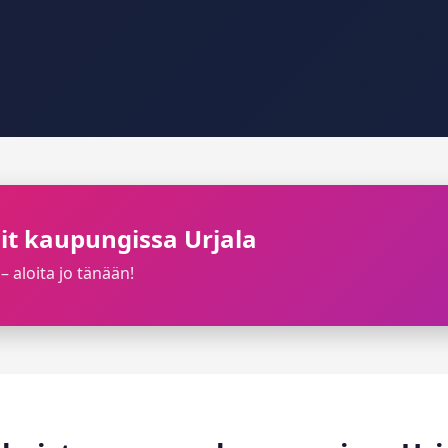
ilit kaupungissa Urjala
– aloita jo tänään!