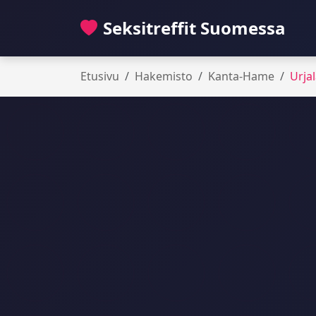
Seksitreffit Suomessa
Etusivu
Hakemisto
Kanta-Hame
Urja