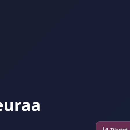
euraa
Tilastot 