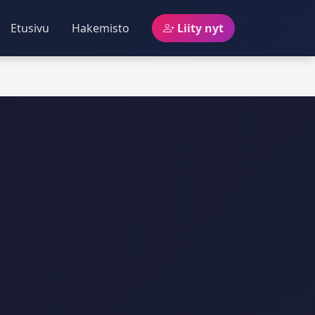
Etusivu
Hakemisto
Liity nyt