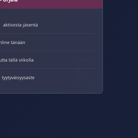
aktiivista jäsentä
nline tänään
utta tällä viikolla
tyytyväisyysaste