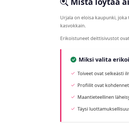
Mistä löytää a
Urjala on eloisa kaupunki, jok
kasvokkain.
Erikoistuneet deittisivustot ov
Miksi valita eriko
Toiveet ovat selkeästi i
Profiilit ovat kohdennett
Maantieteellinen läheis
Täysi luottamuksellisuu