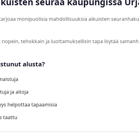
ikuisten seuraa kaupungissa Urj
a tarjoaa monipuolisia mahdollisuuksia aikuisten seuranhak
at nopein, tehokkain ja luottamuksellisin tapa löytää samanh
istunut alusta?
lmaistuja
uja ja aitoja
yys helpottaa tapaamisia
s taattu