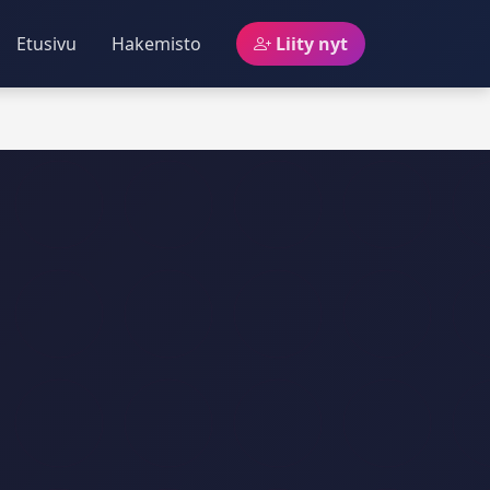
Etusivu
Hakemisto
Liity nyt