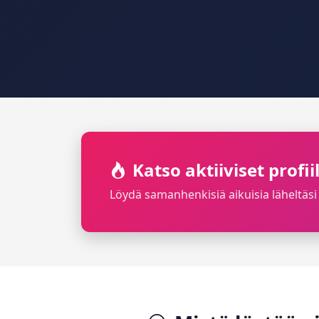
Katso aktiiviset profi
Löydä samanhenkisiä aikuisia läheltäsi 