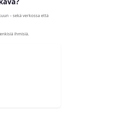
lkava?
kuun – sekä verkossa että
enkisiä ihmisiä.