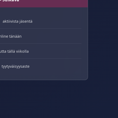
aktiivista jäsentä
nline tänään
utta tällä viikolla
tyytyväisyysaste