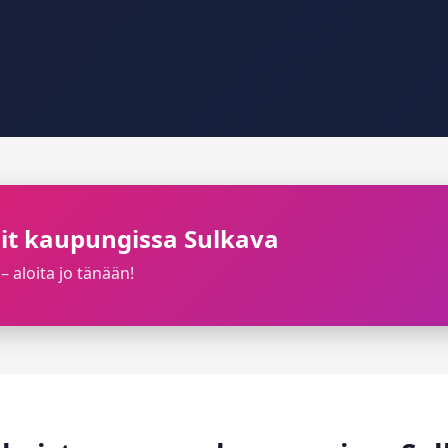
ilit kaupungissa Sulkava
– aloita jo tänään!