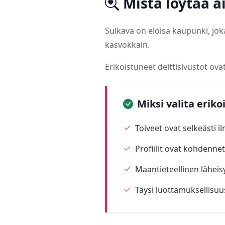
Mistä löytää 
Sulkava on eloisa kaupunki, jo
kasvokkain.
Erikoistuneet deittisivustot ov
Miksi valita eriko
Toiveet ovat selkeästi i
Profiilit ovat kohdennett
Maantieteellinen läheis
Täysi luottamuksellisuu