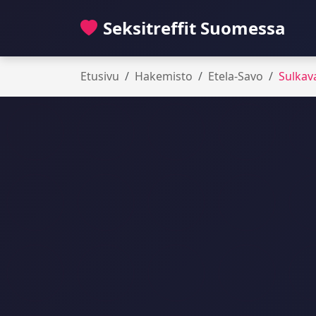
Seksitreffit Suomessa
Etusivu
Hakemisto
Etela-Savo
Sulkav