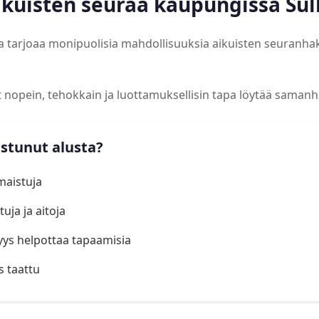
aikuisten seuraa kaupungissa Su
ka tarjoaa monipuolisia mahdollisuuksia aikuisten seuranha
at nopein, tehokkain ja luottamuksellisin tapa löytää samanh
istunut alusta?
lmaistuja
uja ja aitoja
yys helpottaa tapaamisia
s taattu