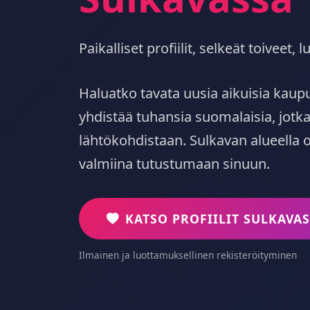
Paikalliset profiilit, selkeät toiveet
Haluatko tavata uusia aikuisia kau
yhdistää tuhansia suomalaisia, jotka
lähtökohdistaan. Sulkavan alueella on
valmiina tutustumaan sinuun.
KATSO PROFIILIT SULKAVA
Ilmainen ja luottamuksellinen rekisteröityminen