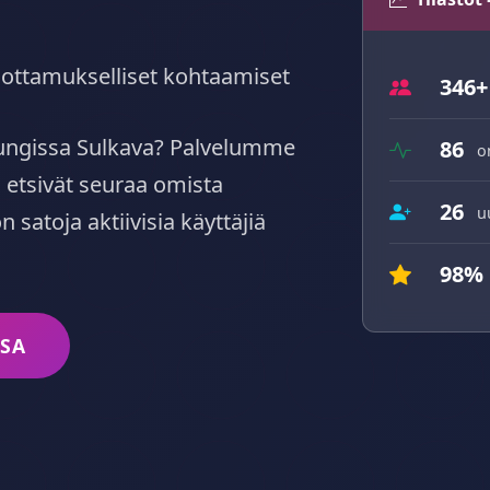
, luottamukselliset kohtaamiset
346+
pungissa Sulkava? Palvelumme
86
o
 etsivät seuraa omista
26
u
 satoja aktiivisia käyttäjiä
98%
SSA