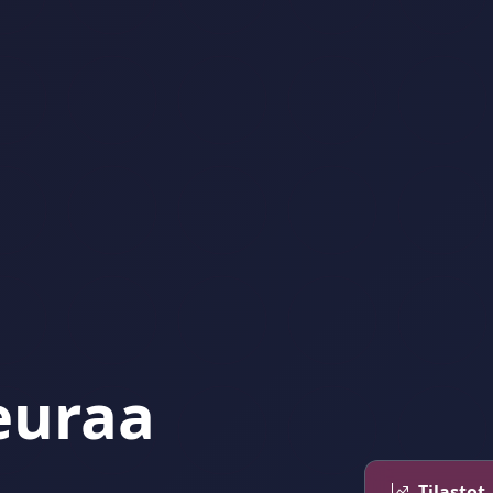
euraa
Tilastot