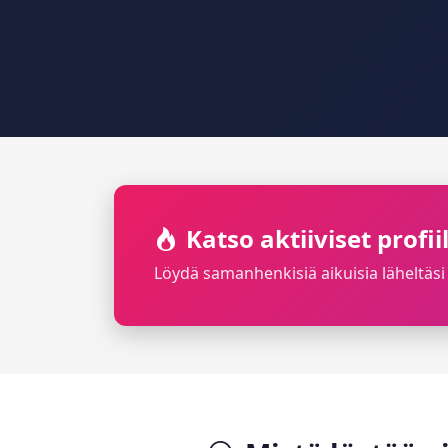
Katso aktiiviset prof
Löydä samanhenkisiä aikuisia läheltäsi 