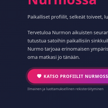
Paikalliset profiilit, selkeät toiveet
Tervetuloa Nurmon aikuisten seuran
tutustua satoihin paikallisiin sinkkui
Nurmo tarjoaa erinomaisen ympäristö
oma matkasi jo tänään.
KATSO PROFIILIT NURMOS
Ilmainen ja luottamuksellinen rekisteröityminen