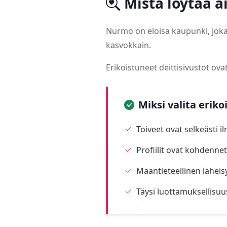
Mistä löytää 
Nurmo on eloisa kaupunki, joka
kasvokkain.
Erikoistuneet deittisivustot ov
Miksi valita eriko
Toiveet ovat selkeästi i
Profiilit ovat kohdennett
Maantieteellinen läheis
Täysi luottamuksellisuu