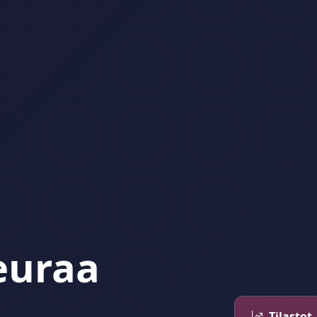
euraa
Tilastot