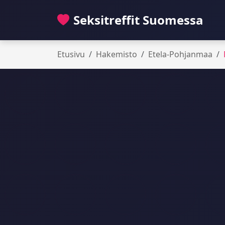
Seksitreffit Suomessa
Etusivu
Hakemisto
Etela-Pohjanmaa