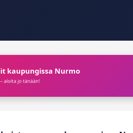
iilit kaupungissa Nurmo
– aloita jo tänään!