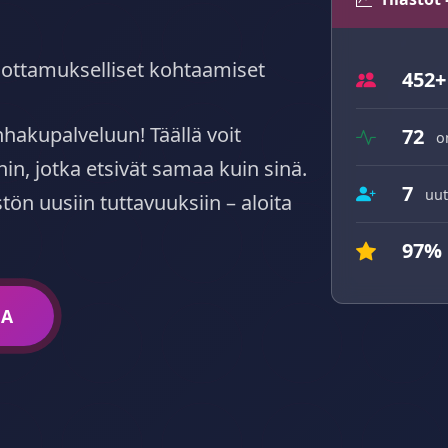
, luottamukselliset kohtaamiset
452+
hakupalveluun! Täällä voit
72
o
hin, jotka etsivät samaa kuin sinä.
7
uut
n uusiin tuttavuuksiin – aloita
97%
SA