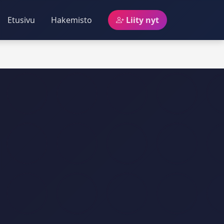
Etusivu
Hakemisto
Liity nyt