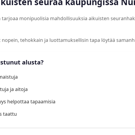
aikuisten seuraa kaupungissa N
 tarjoaa monipuolisia mahdollisuuksia aikuisten seuranhak
at nopein, tehokkain ja luottamuksellisin tapa löytää samanh
istunut alusta?
lmaistuja
uja ja aitoja
yys helpottaa tapaamisia
s taattu