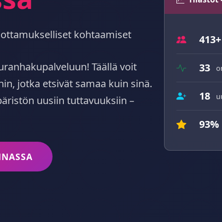
, luottamukselliset kohtaamiset
413+
uranhakupalveluun! Täällä voit
33
o
hin, jotka etsivät samaa kuin sinä.
18
u
ristön uusiin tuttavuuksiin –
93%
NNASSA