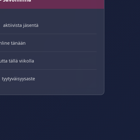
aktiivista jäsentä
nline tänään
utta tällä viikolla
tyytyväisyysaste