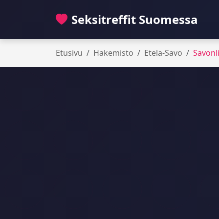
Seksitreffit Suomessa
Etusivu
Hakemisto
Etela-Savo
Savonl