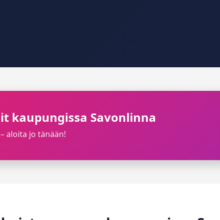
ilit kaupungissa Savonlinna
– aloita jo tänään!