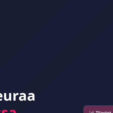
euraa
ssa
Tilastot