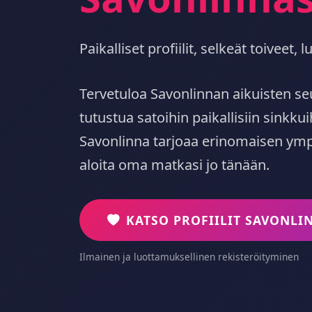
Paikalliset profiilit, selkeät toiveet
Tervetuloa Savonlinnan aikuisten se
tutustua satoihin paikallisiin sinkkui
Savonlinna tarjoaa erinomaisen ympä
aloita oma matkasi jo tänään.
KATSO PROFIILIT SAVONLI
Ilmainen ja luottamuksellinen rekisteröityminen