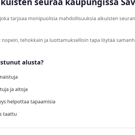
aikuisten seuraa kaupungissa Sa
 joka tarjoaa monipuolisia mahdollisuuksia aikuisten seura
at nopein, tehokkain ja luottamuksellisin tapa löytää samanh
istunut alusta?
lmaistuja
uja ja aitoja
yys helpottaa tapaamisia
s taattu