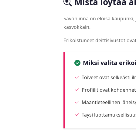
Mistä löytää 
Savonlinna on eloisa kaupunki,
kasvokkain.
Erikoistuneet deittisivustot ov
Miksi valita eriko
Toiveet ovat selkeästi i
Profiilit ovat kohdennett
Maantieteellinen läheis
Täysi luottamuksellisuu