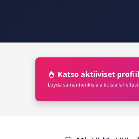
Katso aktiiviset profi
Löydä samanhenkisiä aikuisia läheltäsi 