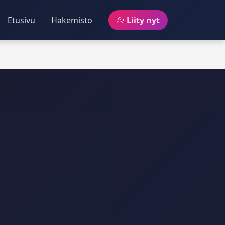
Etusivu
Hakemisto
Liity nyt