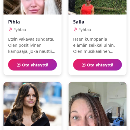
Pihla
Salla
Pyhtää
Pyhtää
Etsin vakavaa suhdetta.
Haen kumppania
Olen positiivinen
elämän seikkailuihin.
kampaaja, joka nauttii
Olen musikaalinen
kahvilat ja elokuvat.
hammaslääkäri, joka
nauttii musiikki ja
Ota yhteyttä
Ota yhteyttä
ravintolat.