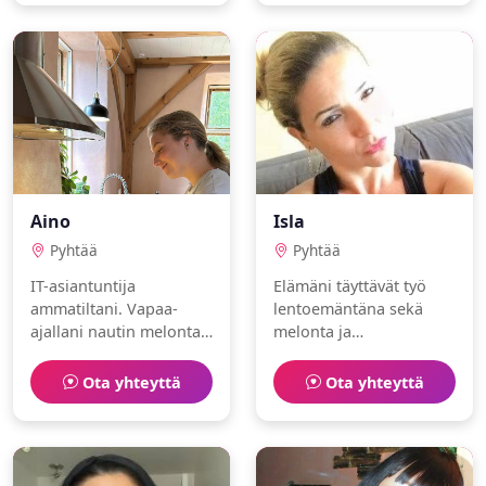
lämminhenkisen
ihmisen.
Aino
Isla
Pyhtää
Pyhtää
IT-asiantuntija
Elämäni täyttävät työ
ammatiltani. Vapaa-
lentoemäntäna sekä
ajallani nautin melonta
melonta ja
ja saliharjoittelu. Olen
matkustaminen. Olen
romanttinen ja
romanttinen ja avoin.
Ota yhteyttä
Ota yhteyttä
luotettava. Etsinnässä
sielunkumppani.