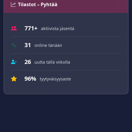
Tilastot – Pyhtää
771+
aktiivista jäsentä
31
online tänään
26
uutta tällä viikolla
96%
tyytyväisyysaste