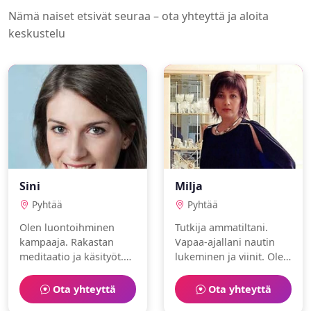
Nämä naiset etsivät seuraa – ota yhteyttä ja aloita
keskustelu
Sini
Milja
Pyhtää
Pyhtää
Olen luontoihminen
Tutkija ammatiltani.
kampaaja. Rakastan
Vapaa-ajallani nautin
meditaatio ja käsityöt.
lukeminen ja viinit. Olen
Haen kumppania
musikaalinen ja
elämän seikkailuihin.
kulttuurin ystävä. Toivon
Ota yhteyttä
Ota yhteyttä
löytäväni