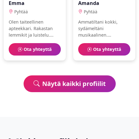
Emma
Amanda
Pyhtää
Pyhtää
Olen taiteellinen
Ammatiltani kokki,
apteekkari. Rakastan
sydämeltäni
lemmikit ja luistelu.
musikaalinen.
Etsin huumorintajuista
Intohimoni ovat tanssi
seuraa.
ja mindfulness. Etsin
Ota yhteyttä
Ota yhteyttä
aitoa ja rehellistä
kumppania.
Näytä kaikki profiilit