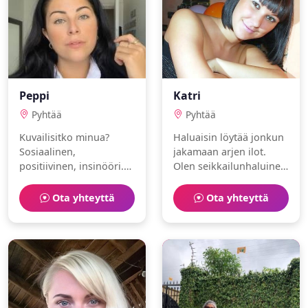
Peppi
Katri
Pyhtää
Pyhtää
Kuvailisitko minua?
Haluaisin löytää jonkun
Sosiaalinen,
jakamaan arjen ilot.
positiivinen, insinööri.
Olen seikkailunhaluinen
Rakastan saliharjoittelu
farmaseutti, joka nauttii
ja bloggaaminen.
saliharjoittelu ja vaellus.
Ota yhteyttä
Ota yhteyttä