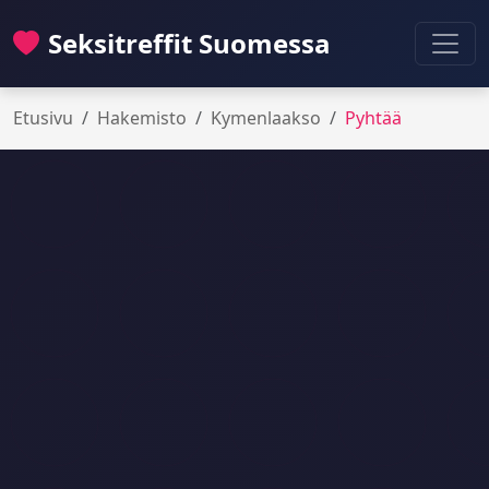
Seksitreffit Suomessa
Etusivu
Hakemisto
Kymenlaakso
Pyhtää