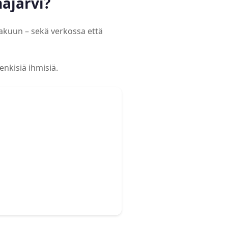
äjärvi?
hakuun – sekä verkossa että
enkisiä ihmisiä.