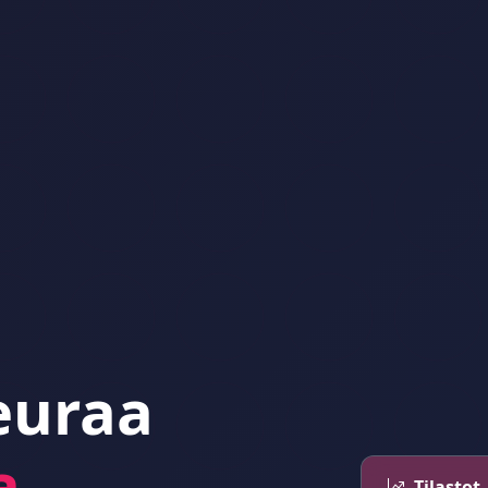
euraa
a
Tilastot