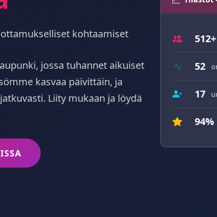
, luottamukselliset kohtaamiset
512+
aupunki, jossa tuhannet aikuiset
52
o
isömme kasvaa päivittäin, ja
17
u
 jatkuvasti. Liity mukaan ja löydä
94%
ISSA