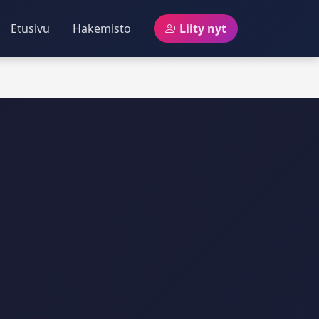
Etusivu
Hakemisto
Liity nyt