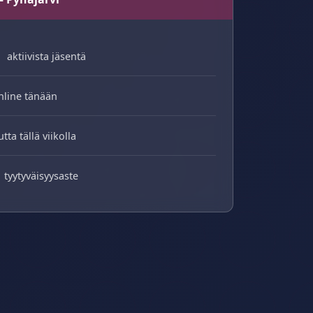
aktiivista jäsentä
nline tänään
utta tällä viikolla
tyytyväisyysaste