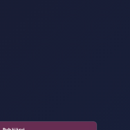
 – Pyhäjärvi