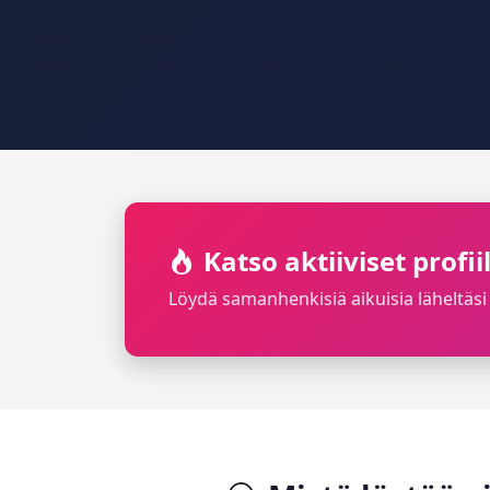
Katso aktiiviset profi
Löydä samanhenkisiä aikuisia läheltäsi 