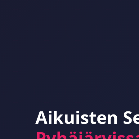
Aikuisten S
Pyhäjärviss