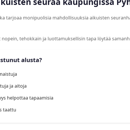
ikuisten seuraa kaupungissa Pyh
joka tarjoaa monipuolisia mahdollisuuksia aikuisten seuran
at nopein, tehokkain ja luottamuksellisin tapa löytää samanh
istunut alusta?
lmaistuja
uja ja aitoja
yys helpottaa tapaamisia
s taattu