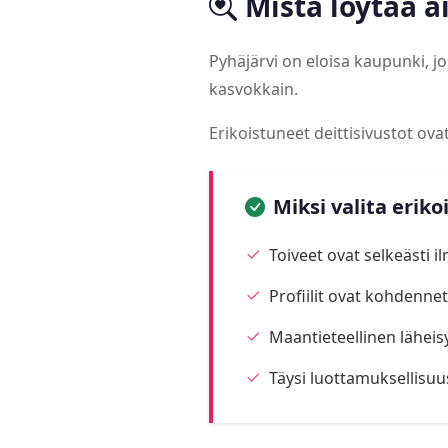
Mistä löytää a
Pyhäjärvi on eloisa kaupunki, 
kasvokkain.
Erikoistuneet deittisivustot ov
Miksi valita eriko
Toiveet ovat selkeästi i
Profiilit ovat kohdennett
Maantieteellinen läheis
Täysi luottamuksellisuu