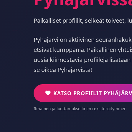
Paikalliset profiilit, selkeät toiveet
Pyhäjärvi on aktiivinen seuranhakuk
etsivät kumppania. Paikallinen yhte
uusia kiinnostavia profiileja lisätään
se oikea Pyhäjärvista!
KATSO PROFIILIT PYHÄJÄRV
Ilmainen ja luottamuksellinen rekisteröityminen