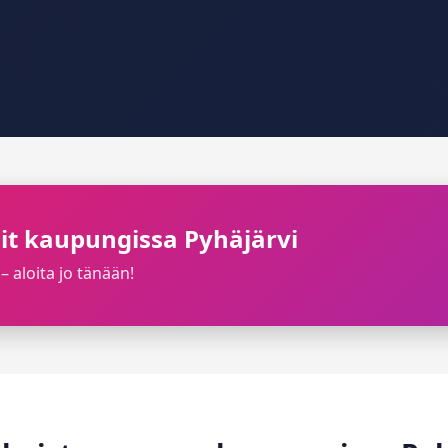
ilit kaupungissa Pyhäjärvi
– aloita jo tänään!