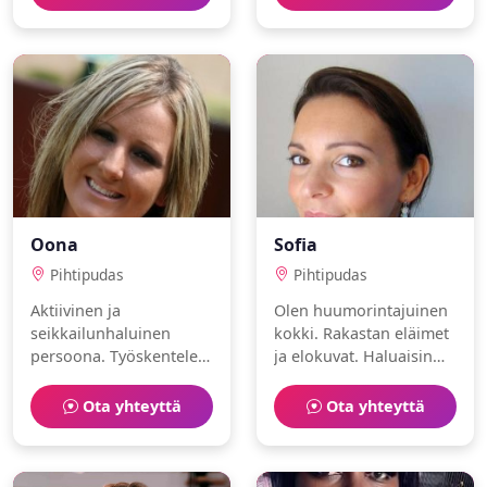
viinit.
Oona
Sofia
Pihtipudas
Pihtipudas
Aktiivinen ja
Olen huumorintajuinen
seikkailunhaluinen
kokki. Rakastan eläimet
persoona. Työskentelen
ja elokuvat. Haluaisin
asianajajana.
löytää jonkun jakamaan
Harrastuksiani ovat
arjen ilot.
Ota yhteyttä
Ota yhteyttä
juoksu ja valokuvaus.