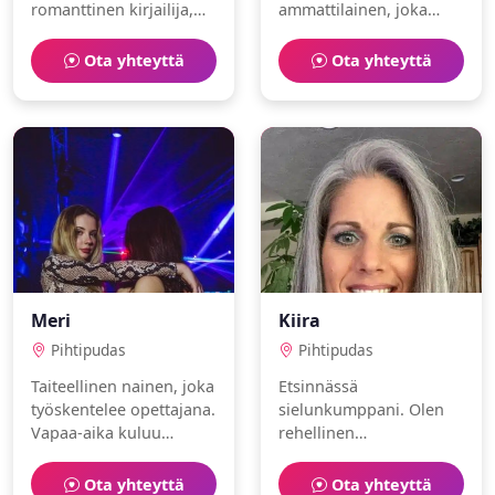
romanttinen kirjailija,
ammattilainen, joka
joka nauttii juoksu ja
nauttii elokuvat ja
saliharjoittelu.
hyvinvointi.
Ota yhteyttä
Ota yhteyttä
Meri
Kiira
Pihtipudas
Pihtipudas
Taiteellinen nainen, joka
Etsinnässä
työskentelee opettajana.
sielunkumppani. Olen
Vapaa-aika kuluu
rehellinen
saliharjoittelu ja luonto
lastentarhanopettaja,
parissa.
joka nauttii ravintolat ja
Ota yhteyttä
Ota yhteyttä