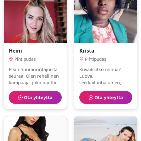
Heini
Krista
Pihtipudas
Pihtipudas
Etsin huumorintajuista
Kuvailisitko minua?
seuraa. Olen rehellinen
Luova,
kampaaja, joka nauttii
seikkailunhaluinen,
konsertit ja sukellus.
asianajaja. Rakastan
puutarhanhoito ja
Ota yhteyttä
Ota yhteyttä
valokuvaus.