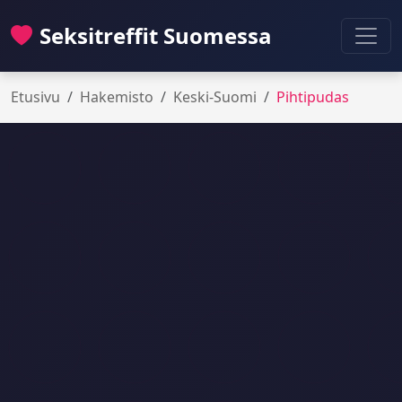
Seksitreffit Suomessa
Etusivu
Hakemisto
Keski-Suomi
Pihtipudas