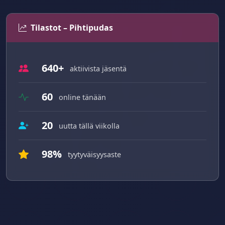
Tilastot – Pihtipudas
640+
aktiivista jäsentä
60
online tänään
20
uutta tällä viikolla
98%
tyytyväisyysaste