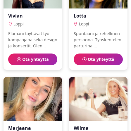
Vivian
Lotta
Loppi
Loppi
Elämäni täyttävät työ
Spontaani ja rehellinen
kampaajana sekä design
persoona. Työskentelen
ja konsertit. Olen
parturina.
itsenäinen ja kulttuurin
Harrastuksiani ovat
ystävä.
saliharjoittelu ja design.
Ota yhteyttä
Ota yhteyttä
Marjaana
Wilma