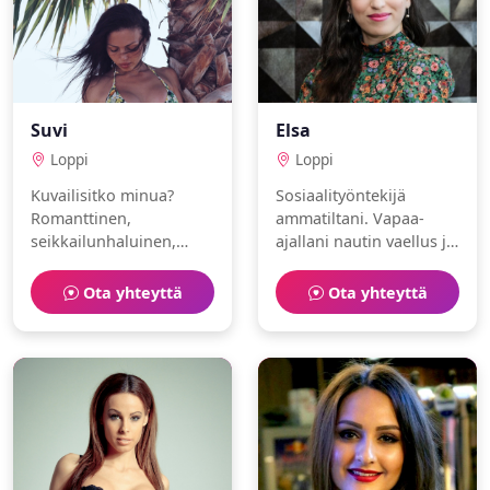
Suvi
Elsa
Loppi
Loppi
Kuvailisitko minua?
Sosiaalityöntekijä
Romanttinen,
ammatiltani. Vapaa-
seikkailunhaluinen,
ajallani nautin vaellus ja
sairaanhoitaja. Rakastan
eläimet. Olen
golf ja hiihto.
perhekeskeinen ja
Ota yhteyttä
Ota yhteyttä
spontaani. Toivoisin
löytäväni
samanhenkisen
ihmisen.