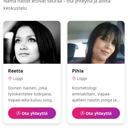
Nämä naiset etsivät seuraa – ota yhteyttä ja aloita
keskustelu
Reetta
Pihla
Loppi
Loppi
Iloinen nainen, joka
Kosmetologi
työskentelee tutkijana.
ammatiltani. Vapaa-
Vapaa-aika kuluu jooga
ajallani nautin jooga ja
ja sukellus parissa.
purjehdus. Olen avoin ja
kulttuurin ystävä.
Ota yhteyttä
Ota yhteyttä
Toivoisin löytäväni
samanhenkisen