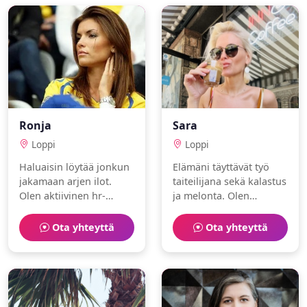
ihmisen.
Ronja
Sara
Loppi
Loppi
Haluaisin löytää jonkun
Elämäni täyttävät työ
jakamaan arjen ilot.
taiteilijana sekä kalastus
Olen aktiivinen hr-
ja melonta. Olen
asiantuntija, joka nauttii
perhekeskeinen ja
mindfulness ja
seikkailunhaluinen.
Ota yhteyttä
Ota yhteyttä
ratsastus.