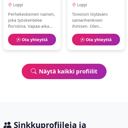
Loppi
Loppi
Perhekeskeinen nainen,
Toivoisin löytäväni
joka työskentelee
samanhenkisen
floristina. Vapaa-aika
ihmisen. Olen
kuluu leipominen ja
sosiaalinen
matkustaminen parissa.
hammaslääkäri, joka
Ota yhteyttä
Ota yhteyttä
nauttii kirjoittaminen ja
kiipeily.
Näytä kaikki profiilit
Sinkkuprofiileja ja