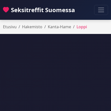
Seksitreffit Suomessa
Etusivu
Hakemisto
Kanta-Hame
Loppi