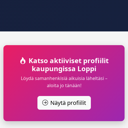
Katso aktiiviset profiilit
kaupungissa Loppi
Löydä samanhenkisiä aikuisia läheltäsi –
aloita jo tänään!
Näytä profiilit