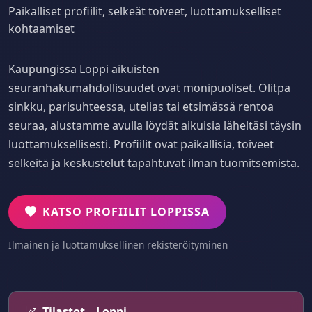
Paikalliset profiilit, selkeät toiveet, luottamukselliset
kohtaamiset
Kaupungissa Loppi aikuisten
seuranhakumahdollisuudet ovat monipuoliset. Olitpa
sinkku, parisuhteessa, utelias tai etsimässä rentoa
seuraa, alustamme avulla löydät aikuisia läheltäsi täysin
luottamuksellisesti. Profiilit ovat paikallisia, toiveet
selkeitä ja keskustelut tapahtuvat ilman tuomitsemista.
KATSO PROFIILIT LOPPISSA
Ilmainen ja luottamuksellinen rekisteröityminen
Tilastot – Loppi