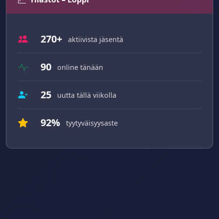
270+
aktiivista jäsentä
90
online tänään
25
uutta tällä viikolla
92%
tyytyväisyysaste