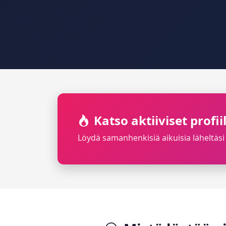
Katso aktiiviset profi
Löydä samanhenkisiä aikuisia läheltäsi 