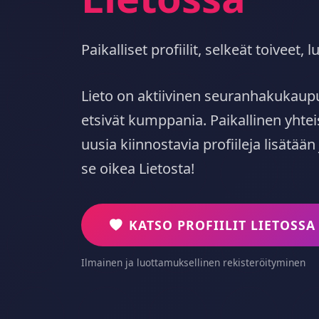
Paikalliset profiilit, selkeät toiveet
Lieto on aktiivinen seuranhakukaupu
etsivät kumppania. Paikallinen yhte
uusia kiinnostavia profiileja lisätään
se oikea Lietosta!
KATSO PROFIILIT LIETOSSA
Ilmainen ja luottamuksellinen rekisteröityminen