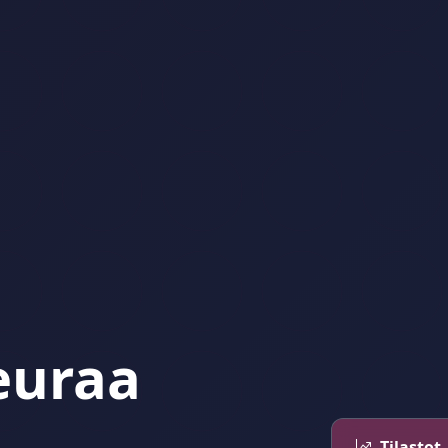
euraa
Tilastot 