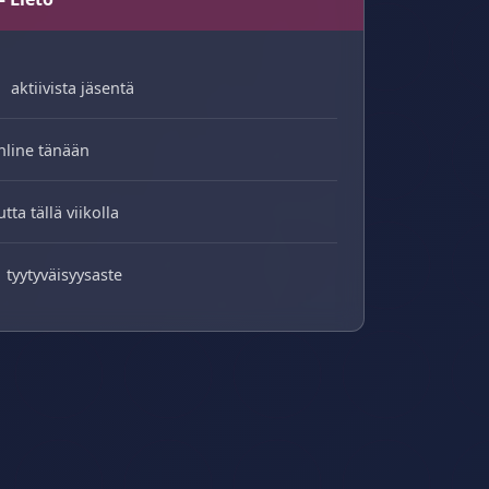
aktiivista jäsentä
nline tänään
utta tällä viikolla
tyytyväisyysaste