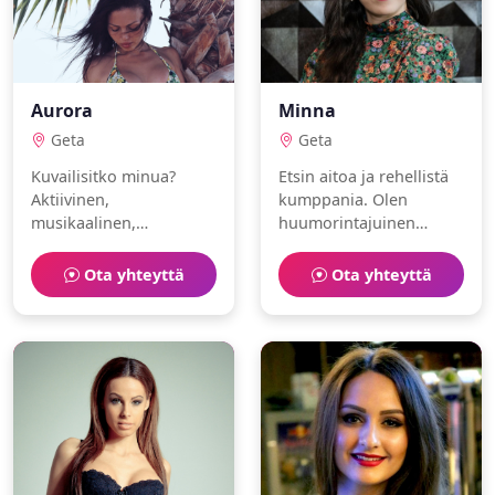
Aurora
Minna
Geta
Geta
Kuvailisitko minua?
Etsin aitoa ja rehellistä
Aktiivinen,
kumppania. Olen
musikaalinen,
huumorintajuinen
apteekkari. Rakastan
sisustussuunnittelija,
kirjoittaminen ja
joka nauttii lemmikit ja
Ota yhteyttä
Ota yhteyttä
valokuvaus.
laskettelu.