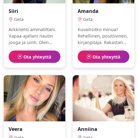
Siiri
Amanda
Geta
Geta
Arkkitehti ammatiltani.
Kuvailisitko minua?
Vapaa-ajallani nautin
Rehellinen, positiivinen,
jooga ja uinti. Olen
kirjanpitäjä. Rakastan
kunnianhimoinen ja
saliharjoittelu ja hiihto.
luotettava. Etsinnässä
Ota yhteyttä
Ota yhteyttä
joku erityinen.
Veera
Anniina
Geta
Geta