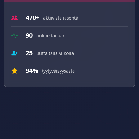
470+
aktiivista jäsentä
90
online tänään
25
uutta tällä viikolla
94%
tyytyväisyysaste