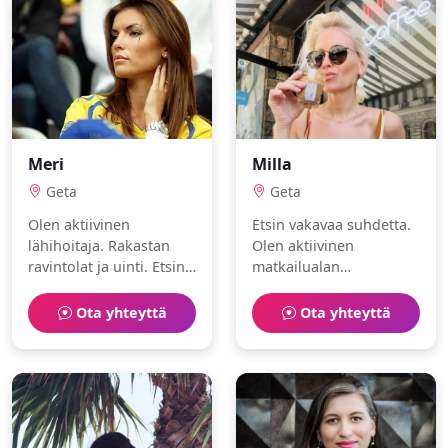
Meri
Milla
Geta
Geta
Olen aktiivinen
Etsin vakavaa suhdetta.
lähihoitaja. Rakastan
Olen aktiivinen
ravintolat ja uinti. Etsin
matkailualan
aitoa ja rehellistä
ammattilainen, joka
kumppania.
nauttii leipominen ja
Ota yhteyttä
Ota yhteyttä
ratsastus.