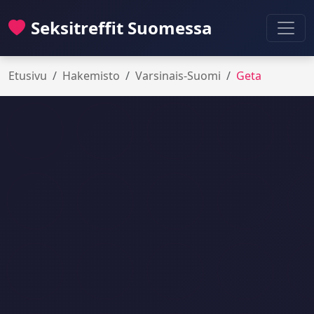
Seksitreffit Suomessa
Etusivu
Hakemisto
Varsinais-Suomi
Geta