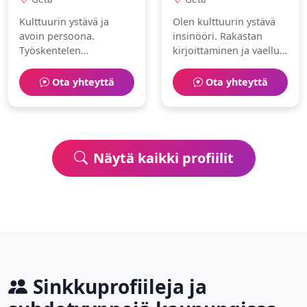
Kulttuurin ystävä ja
Olen kulttuurin ystävä
avoin persoona.
insinööri. Rakastan
Työskentelen
kirjoittaminen ja vaellus.
muusikkona.
Haluaisin löytää jonkun
Harrastuksiani ovat
jakamaan arjen ilot.
Ota yhteyttä
Ota yhteyttä
melonta ja pilates.
Näytä kaikki profiilit
Sinkkuprofiileja ja