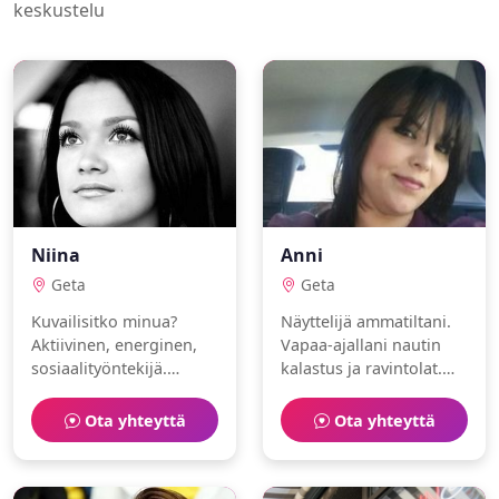
keskustelu
Niina
Anni
Geta
Geta
Kuvailisitko minua?
Näyttelijä ammatiltani.
Aktiivinen, energinen,
Vapaa-ajallani nautin
sosiaalityöntekijä.
kalastus ja ravintolat.
Rakastan oluet ja
Olen itsenäinen ja
purjehdus.
rauhallinen. Haluaisin
Ota yhteyttä
Ota yhteyttä
löytää jonkun jakamaan
arjen ilot.