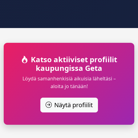
Katso aktiiviset profiilit
kaupungissa Geta
Löydä samanhenkisiä aikuisia läheltäsi –
aloita jo tänään!
Näytä profiilit