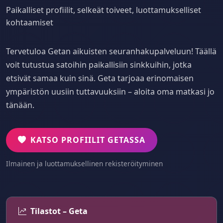
Paikalliset profiilit, selkeät toiveet, luottamukselliset
kohtaamiset
Tervetuloa Getan aikuisten seuranhakupalveluun! Täällä
voit tutustua satoihin paikallisiin sinkkuihin, jotka
etsivät samaa kuin sinä. Geta tarjoaa erinomaisen
ympäristön uusiin tuttavuuksiin – aloita oma matkasi jo
tänään.
KATSO PROFIILIT GETASSA
Ilmainen ja luottamuksellinen rekisteröityminen
Tilastot – Geta